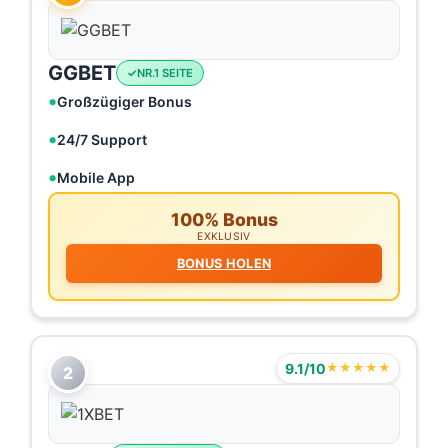
GGBET
NR.1 SEITE
Großzügiger Bonus
24/7 Support
Mobile App
100% Bonus
EXKLUSIV
BONUS HOLEN
9.1/10
★★★★★
2