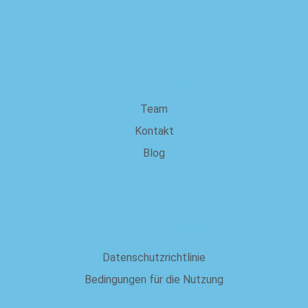
über uns
Team
Kontakt
Blog
Rechtliches
Datenschutzrichtlinie
Bedingungen für die Nutzung