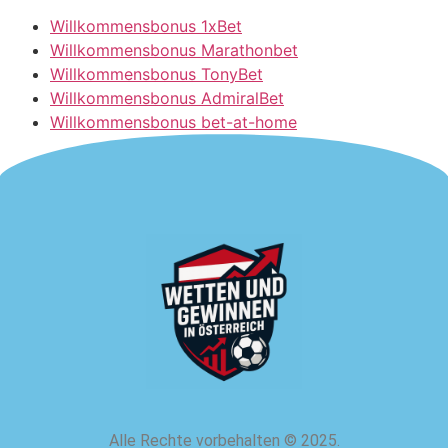
Willkommensbonus 1xBet
Willkommensbonus Marathonbet
Willkommensbonus TonyBet
Willkommensbonus AdmiralBet
Willkommensbonus bet-at-home
Alle Rechte vorbehalten
©
2025.