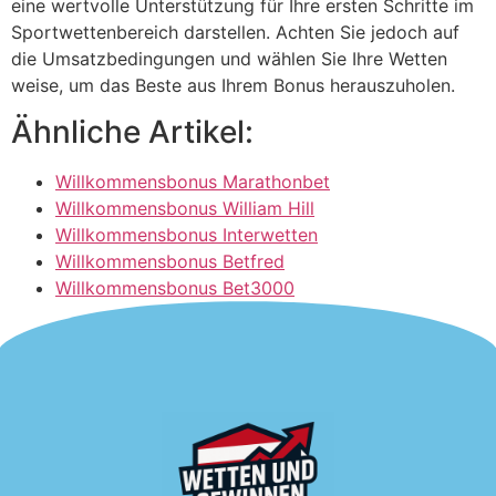
eine wertvolle Unterstützung für Ihre ersten Schritte im
Sportwettenbereich darstellen. Achten Sie jedoch auf
die Umsatzbedingungen und wählen Sie Ihre Wetten
weise, um das Beste aus Ihrem Bonus herauszuholen.
Ähnliche Artikel:
Willkommensbonus Marathonbet
Willkommensbonus William Hill
Willkommensbonus Interwetten
Willkommensbonus Betfred
Willkommensbonus Bet3000