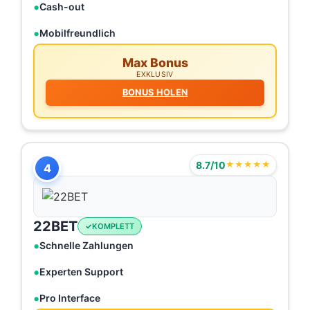
Cash-out
Mobilfreundlich
Max Bonus
EXKLUSIV
BONUS HOLEN
8.7/10
★★★★★
4
22BET
KOMPLETT
Schnelle Zahlungen
Experten Support
Pro Interface