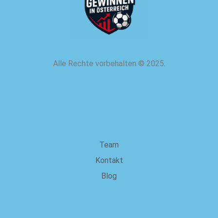
Alle Rechte vorbehalten
©
2025.
über uns
Team
Kontakt
Blog