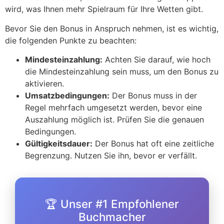
wird, was Ihnen mehr Spielraum für Ihre Wetten gibt.
Bevor Sie den Bonus in Anspruch nehmen, ist es wichtig,
die folgenden Punkte zu beachten:
Mindesteinzahlung:
Achten Sie darauf, wie hoch
die Mindesteinzahlung sein muss, um den Bonus zu
aktivieren.
Umsatzbedingungen:
Der Bonus muss in der
Regel mehrfach umgesetzt werden, bevor eine
Auszahlung möglich ist. Prüfen Sie die genauen
Bedingungen.
Gültigkeitsdauer:
Der Bonus hat oft eine zeitliche
Begrenzung. Nutzen Sie ihn, bevor er verfällt.
🏆 Unser #1 Empfohlener
Buchmacher