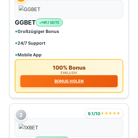
GGBET
NR.1 SEITE
Großzügiger Bonus
24/7 Support
Mobile App
100% Bonus
EXKLUSIV
BONUS HOLEN
9.1/10
★★★★★
2