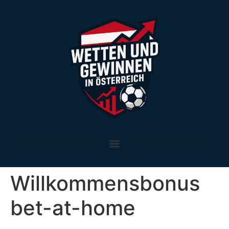
Willkommensbonus
bet-at-home