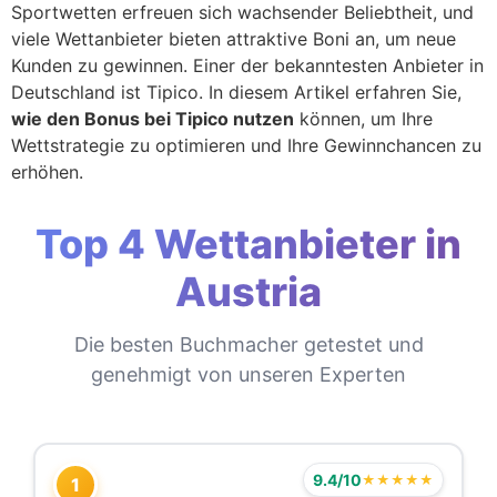
Sportwetten erfreuen sich wachsender Beliebtheit, und
viele Wettanbieter bieten attraktive Boni an, um neue
Kunden zu gewinnen. Einer der bekanntesten Anbieter in
Deutschland ist Tipico. In diesem Artikel erfahren Sie,
wie den Bonus bei Tipico nutzen
können, um Ihre
Wettstrategie zu optimieren und Ihre Gewinnchancen zu
erhöhen.
Top 4 Wettanbieter in
Austria
Die besten Buchmacher getestet und
genehmigt von unseren Experten
9.4/10
★★★★★
1