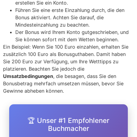
erstellen Sie ein Konto.
Führen Sie eine erste Einzahlung durch, die den
Bonus aktiviert. Achten Sie darauf, die
Mindesteinzahlung zu beachten.
Der Bonus wird Ihrem Konto gutgeschrieben, und
Sie können sofort mit dem Wetten beginnen.
Ein Beispiel: Wenn Sie 100 Euro einzahlen, erhalten Sie
zusätzlich 100 Euro als Bonusguthaben. Damit haben
Sie 200 Euro zur Verfügung, um Ihre Wetttipps zu
platzieren. Beachten Sie jedoch die
Umsatzbedingungen
, die besagen, dass Sie den
Bonusbetrag mehrfach umsetzen müssen, bevor Sie
Gewinne abheben können.
🏆 Unser #1 Empfohlener
Buchmacher