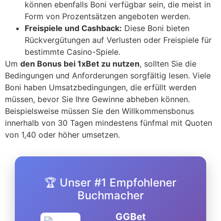
können ebenfalls Boni verfügbar sein, die meist in
Form von Prozentsätzen angeboten werden.
Freispiele und Cashback:
Diese Boni bieten
Rückvergütungen auf Verlusten oder Freispiele für
bestimmte Casino-Spiele.
Um
den Bonus bei 1xBet zu nutzen
, sollten Sie die
Bedingungen und Anforderungen sorgfältig lesen. Viele
Boni haben Umsatzbedingungen, die erfüllt werden
müssen, bevor Sie Ihre Gewinne abheben können.
Beispielsweise müssen Sie den Willkommensbonus
innerhalb von 30 Tagen mindestens fünfmal mit Quoten
von 1,40 oder höher umsetzen.
🏆 Unser #1 Empfohlener
Buchmacher
GGBet