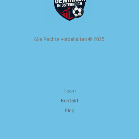
Alle Rechte vorbehalten
©
2025.
über uns
Team
Kontakt
Blog