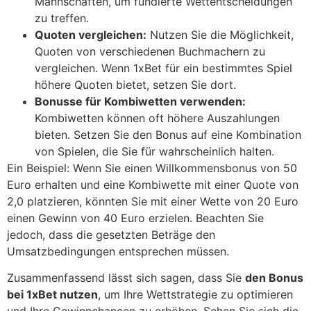
Mannschaften, um fundierte Wettentscheidungen
zu treffen.
Quoten vergleichen:
Nutzen Sie die Möglichkeit,
Quoten von verschiedenen Buchmachern zu
vergleichen. Wenn 1xBet für ein bestimmtes Spiel
höhere Quoten bietet, setzen Sie dort.
Bonusse für Kombiwetten verwenden:
Kombiwetten können oft höhere Auszahlungen
bieten. Setzen Sie den Bonus auf eine Kombination
von Spielen, die Sie für wahrscheinlich halten.
Ein Beispiel: Wenn Sie einen Willkommensbonus von 50
Euro erhalten und eine Kombiwette mit einer Quote von
2,0 platzieren, könnten Sie mit einer Wette von 20 Euro
einen Gewinn von 40 Euro erzielen. Beachten Sie
jedoch, dass die gesetzten Beträge den
Umsatzbedingungen entsprechen müssen.
Zusammenfassend lässt sich sagen, dass Sie
den Bonus
bei 1xBet nutzen
, um Ihre Wettstrategie zu optimieren