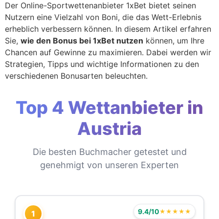
Der Online-Sportwettenanbieter 1xBet bietet seinen
Nutzern eine Vielzahl von Boni, die das Wett-Erlebnis
erheblich verbessern können. In diesem Artikel erfahren
Sie,
wie den Bonus bei 1xBet nutzen
können, um Ihre
Chancen auf Gewinne zu maximieren. Dabei werden wir
Strategien, Tipps und wichtige Informationen zu den
verschiedenen Bonusarten beleuchten.
Top 4 Wettanbieter in
Austria
Die besten Buchmacher getestet und
genehmigt von unseren Experten
9.4/10
★★★★★
1