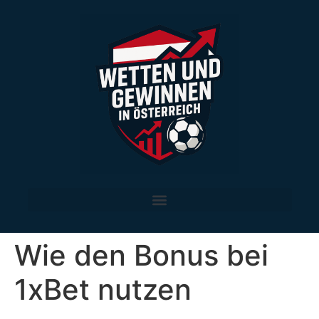
Wie den Bonus bei
1xBet nutzen