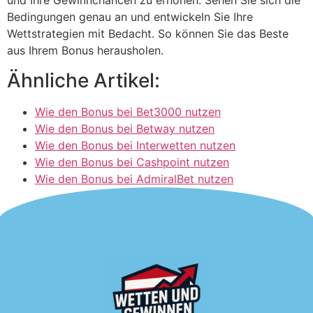
und Ihre Gewinnchancen zu erhöhen. Sehen Sie sich die
Bedingungen genau an und entwickeln Sie Ihre
Wettstrategien mit Bedacht. So können Sie das Beste
aus Ihrem Bonus herausholen.
Ähnliche Artikel:
Wie den Bonus bei Bet3000 nutzen
Wie den Bonus bei Betway nutzen
Wie den Bonus bei Interwetten nutzen
Wie den Bonus bei Cashpoint nutzen
Wie den Bonus bei AdmiralBet nutzen