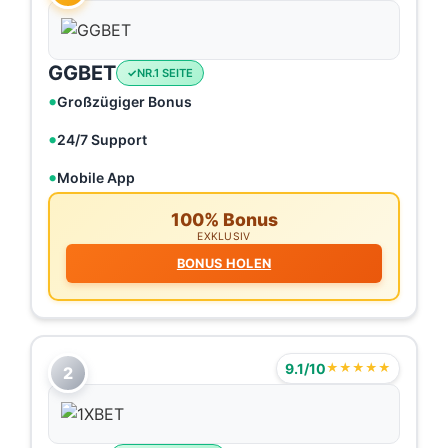
GGBET
NR.1 SEITE
Großzügiger Bonus
24/7 Support
Mobile App
100% Bonus
EXKLUSIV
BONUS HOLEN
9.1/10
★★★★★
2