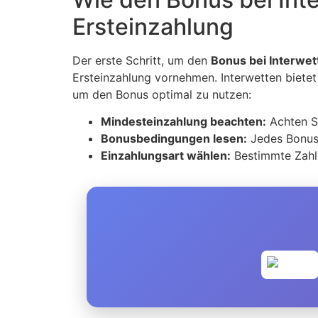
Ersteinzahlung
Der erste Schritt, um den
Bonus bei Interwet
Ersteinzahlung vornehmen. Interwetten bietet
um den Bonus optimal zu nutzen:
Mindesteinzahlung beachten:
Achten Si
Bonusbedingungen lesen:
Jedes Bonusa
Einzahlungsart wählen:
Bestimmte Zahl