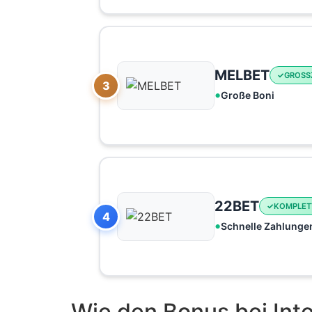
MELBET
GROSSZ
3
Große Boni
22BET
KOMPLET
4
Schnelle Zahlunge
Wie den Bonus bei Int