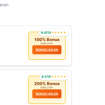
eren
9.4/10
★★★★★
100% Bonus
EXKLUSIV
BONUS HOLEN
9.1/10
★★★★★
200% Bonus
EXKLUSIV
g
BONUS HOLEN