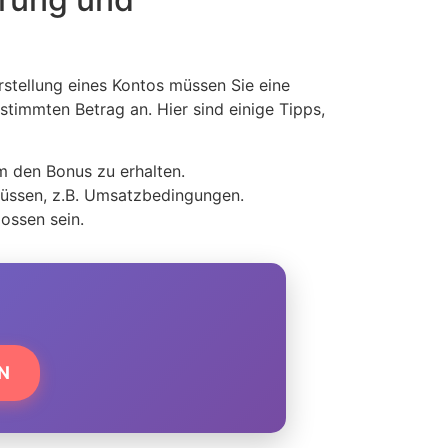
rstellung eines Kontos müssen Sie eine
timmten Betrag an. Hier sind einige Tipps,
um den Bonus zu erhalten.
müssen, z.B. Umsatzbedingungen.
ssen sein.
N