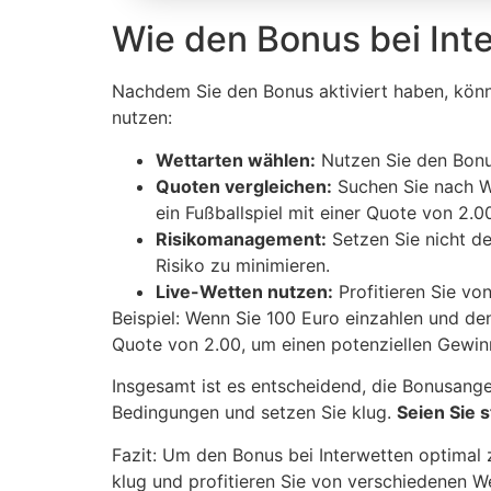
Wie den Bonus bei Int
Nachdem Sie den Bonus aktiviert haben, könne
nutzen:
Wettarten wählen:
Nutzen Sie den Bonu
Quoten vergleichen:
Suchen Sie nach W
ein Fußballspiel mit einer Quote von 2.0
Risikomanagement:
Setzen Sie nicht de
Risiko zu minimieren.
Live-Wetten nutzen:
Profitieren Sie vo
Beispiel: Wenn Sie 100 Euro einzahlen und de
Quote von 2.00, um einen potenziellen Gewinn
Insgesamt ist es entscheidend, die Bonusange
Bedingungen und setzen Sie klug.
Seien Sie s
Fazit: Um den Bonus bei Interwetten optimal 
klug und profitieren Sie von verschiedenen 