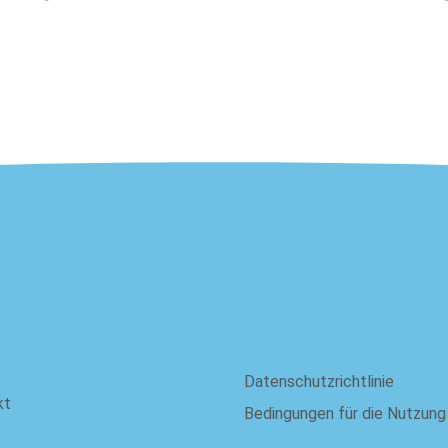
er uns
Rechtliches
Datenschutzrichtlinie
kt
Bedingungen für die Nutzung