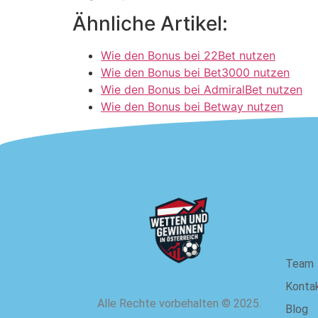
Ähnliche Artikel:
Wie den Bonus bei 22Bet nutzen
Wie den Bonus bei Bet3000 nutzen
Wie den Bonus bei AdmiralBet nutzen
Wie den Bonus bei Betway nutzen
üb
Team
Konta
Alle Rechte vorbehalten
©
2025.
Blog