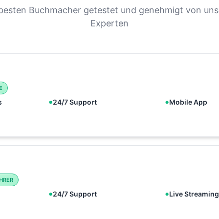
 besten Buchmacher getestet und genehmigt von uns
Experten
E
s
24/7 Support
Mobile App
HRER
24/7 Support
Live Streamin