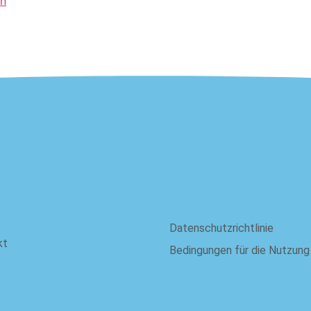
en
er uns
Rechtliches
Datenschutzrichtlinie
kt
Bedingungen für die Nutzung