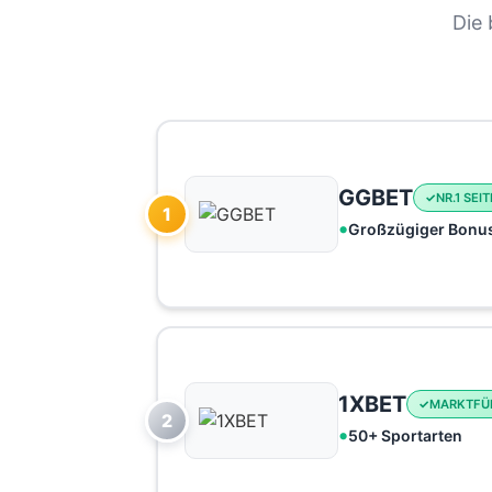
Die
GGBET
NR.1 SEIT
1
Großzügiger Bonu
1XBET
MARKTFÜ
2
50+ Sportarten