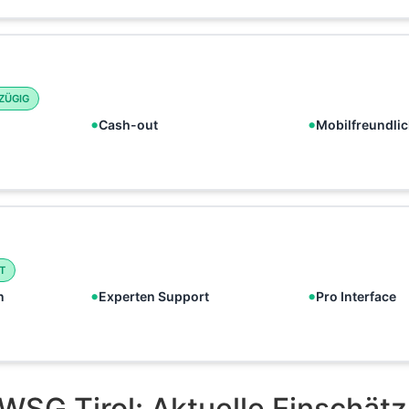
ÜGIG
Cash-out
Mobilfreundli
T
n
Experten Support
Pro Interface
WSG Tirol: Aktuelle Einschät