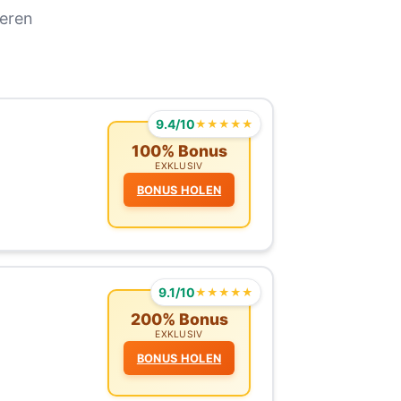
eren
9.4/10
★★★★★
100% Bonus
EXKLUSIV
BONUS HOLEN
9.1/10
★★★★★
200% Bonus
EXKLUSIV
g
BONUS HOLEN