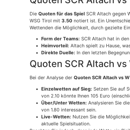
Die
Quoten für das Spiel
SCR Altach gegen WS
WSG Tirol mit
3.50
notiert ist. Ein Unentsch
Wettenden die Möglichkeit, durch gezielte Ein
Form der Teams:
SCR Altach hat in den 
Heimvorteil:
Altach spielt zu Hause, was
Direkte Duelle:
In den letzten Begegnung
Quoten SCR Altach vs 
Bei der Analyse der
Quoten SCR Altach vs W
Einzelwetten auf Sieg:
Setzen Sie auf S
von 2.10 könnte Ihnen 105 Euro (einschli
Über/Unter Wetten:
Analysieren Sie die
von 1.80 interessant sein.
Live-Wetten:
Nutzen Sie die Möglichkeit
aktuelle Spielsituation.