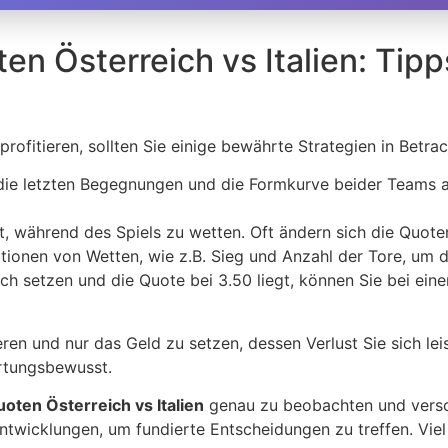
n Österreich vs Italien: Tipp
profitieren, sollten Sie einige bewährte Strategien in Betrac
ie letzten Begegnungen und die Formkurve beider Teams an.
, während des Spiels zu wetten. Oft ändern sich die Quoten
ionen von Wetten, wie z.B. Sieg und Anzahl der Tore, um 
eich setzen und die Quote bei 3.50 liegt, können Sie bei e
ieren und nur das Geld zu setzen, dessen Verlust Sie sich le
rtungsbewusst.
oten Österreich vs Italien
genau zu beobachten und versc
Entwicklungen, um fundierte Entscheidungen zu treffen. Viel