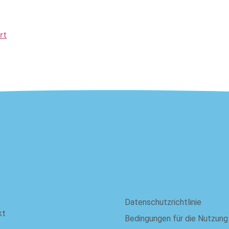
rt
er uns
Rechtliches
Datenschutzrichtlinie
kt
Bedingungen für die Nutzung