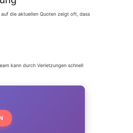
auf die aktuellen Quoten zeigt oft, dass
 Team kann durch Verletzungen schnell
N