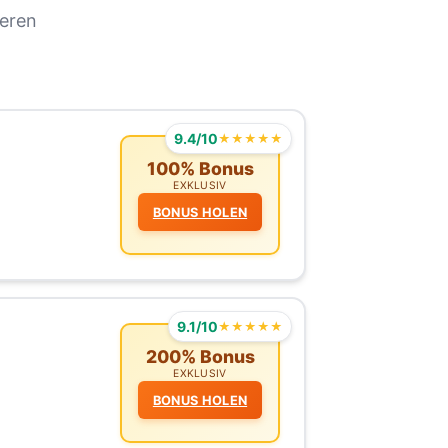
eren
9.4/10
★★★★★
100% Bonus
EXKLUSIV
BONUS HOLEN
9.1/10
★★★★★
200% Bonus
EXKLUSIV
g
BONUS HOLEN