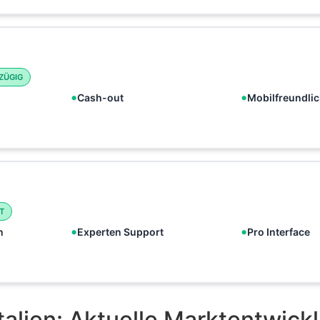
ÜGIG
Cash-out
Mobilfreundli
T
n
Experten Support
Pro Interface
talien: Aktuelle Marktentwick