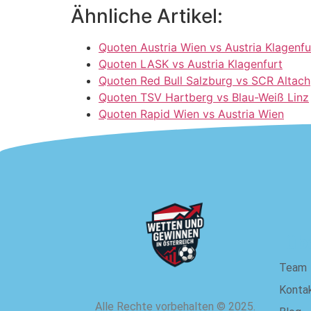
Ähnliche Artikel:
Quoten Austria Wien vs Austria Klagenfu
Quoten LASK vs Austria Klagenfurt
Quoten Red Bull Salzburg vs SCR Altach
Quoten TSV Hartberg vs Blau-Weiß Linz
Quoten Rapid Wien vs Austria Wien
üb
Team
Konta
Alle Rechte vorbehalten
©
2025.