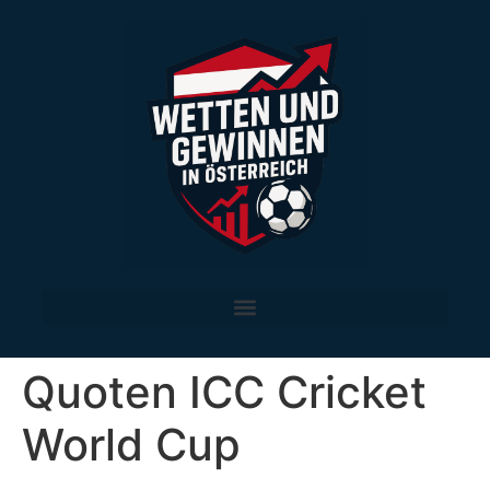
Quoten ICC Cricket
World Cup