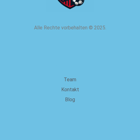
Alle Rechte vorbehalten
©
2025.
über uns
Team
Kontakt
Blog
Rechtliches