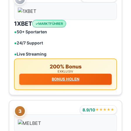
1XBET
MARKTFÜHRER
50+ Sportarten
24/7 Support
Live Streaming
200% Bonus
EXKLUSIV
BONUS HOLEN
8.9/10
★★★★★
3