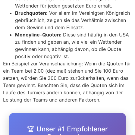
Wettender für jeden gesetzten Euro erhält.
Bruchquoten:
Vor allem im Vereinigten Königreich
gebräuchlich, zeigen sie das Verhältnis zwischen
dem Gewinn und dem Einsatz.
Moneyline-Quoten:
Diese sind häufig in den USA
zu finden und geben an, wie viel ein Wettender
gewinnen kann, abhängig davon, ob die Quote
positiv oder negativ ist.
Ein Beispiel zur Veranschaulichung: Wenn die Quoten für
ein Team bei 2,00 (dezimal) stehen und Sie 100 Euro
setzen, würden Sie 200 Euro zurückerhalten, wenn das
Team gewinnt. Beachten Sie, dass die Quoten sich im
Laufe des Turniers ändern können, abhängig von der
Leistung der Teams und anderen Faktoren.
🏆 Unser #1 Empfohlener