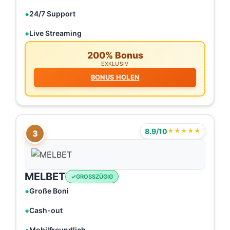
24/7 Support
Live Streaming
200% Bonus
EXKLUSIV
BONUS HOLEN
8.9/10
★★★★★
3
MELBET
GROSSZÜGIG
Große Boni
Cash-out
Mobilfreundlich