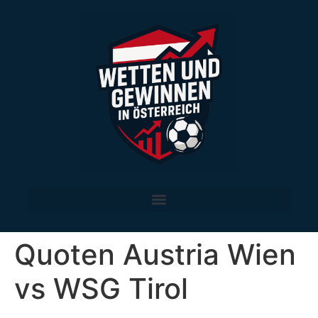
Quoten Austria Wien
vs WSG Tirol