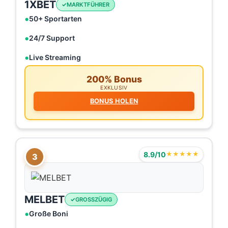
1XBET
MARKTFÜHRER
50+ Sportarten
24/7 Support
Live Streaming
200% Bonus
EXKLUSIV
BONUS HOLEN
8.9/10
★★★★★
3
MELBET
GROSSZÜGIG
Große Boni