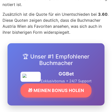
notiert ist.
Zusätzlich ist die Quote für ein Unentschieden bei
3.60
.
Diese Quoten zeigen deutlich, dass die Buchmacher
Austria Wien als Favoriten ansehen, was sich auch in
ihrer bisherigen Form widerspiegelt.
🏆 Unser #1 Empfohlener
Buchmacher
GGBet
Exklusivbonus + 24/7 Support
🎁 MEINEN BONUS HOLEN