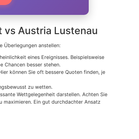
t vs Austria Lustenau
he Überlegungen anstellen:
inlichkeit eines Ereignisses. Beispielsweise
ie Chancen besser stehen.
ier können Sie oft bessere Quoten finden, je
ungsbewusst zu wetten.
essante Wettgelegenheit darstellen. Achten Sie
zu maximieren. Ein gut durchdachter Ansatz