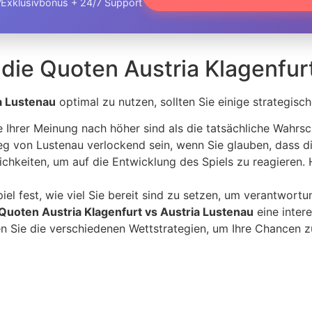
Exklusivbonus + 24/7 Support
 die Quoten Austria Klagenfur
a Lustenau
optimal zu nutzen, sollten Sie einige strategisc
Ihrer Meinung nach höher sind als die tatsächliche Wahrsche
eg von Lustenau verlockend sein, wenn Sie glauben, dass d
hkeiten, um auf die Entwicklung des Spiels zu reagieren. H
el fest, wie viel Sie bereit sind zu setzen, um verantwort
Quoten Austria Klagenfurt vs Austria Lustenau
eine inter
en Sie die verschiedenen Wettstrategien, um Ihre Chancen 