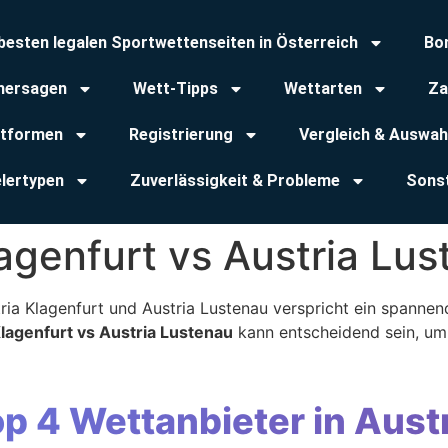
 besten legalen Sportwettenseiten in Österreich
Bo
hersagen
Wett-Tipps
Wettarten
Za
ttformen
Registrierung
Vergleich & Auswah
elertypen
Zuverlässigkeit & Probleme
Sons
agenfurt vs Austria Lu
 Klagenfurt und Austria Lustenau verspricht ein spannend
lagenfurt vs Austria Lustenau
kann entscheidend sein, um 
p 4 Wettanbieter in Aust