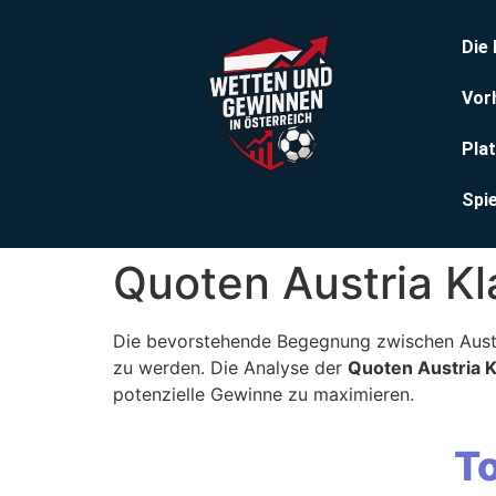
Die
Vor
Pla
Spi
Quoten Austria Kl
Die bevorstehende Begegnung zwischen Austria
zu werden. Die Analyse der
Quoten Austria K
potenzielle Gewinne zu maximieren.
To