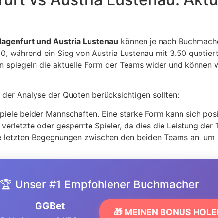
lagenfurt und Austria Lustenau
können je nach Buchmacher 
10, während ein Sieg von Austria Lustenau mit 3.50 quotiert
 spiegeln die aktuelle Form der Teams wider und können we
i der Analyse der Quoten berücksichtigen sollten:
piele beider Mannschaften. Eine starke Form kann sich posi
 verletzte oder gesperrte Spieler, da dies die Leistung der
e letzten Begegnungen zwischen den beiden Teams an, um 
🏆 Unser #1 Empfohlener Buchmacher
GGBet
🎁 MEINEN BONUS HOLE