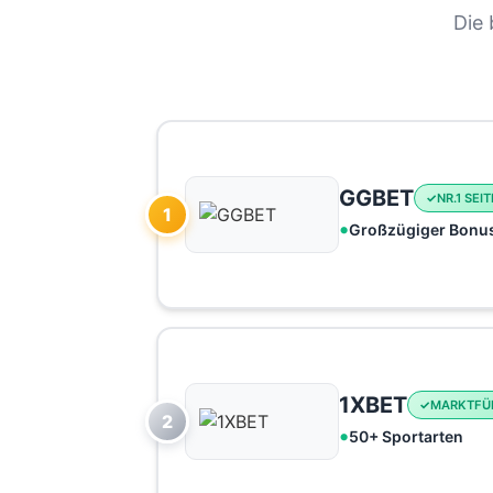
Die
GGBET
NR.1 SEIT
1
Großzügiger Bonu
1XBET
MARKTFÜ
2
50+ Sportarten