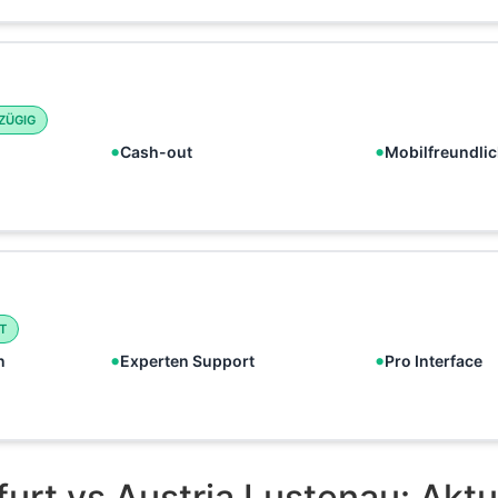
ÜGIG
Cash-out
Mobilfreundli
T
n
Experten Support
Pro Interface
urt vs Austria Lustenau: Akt