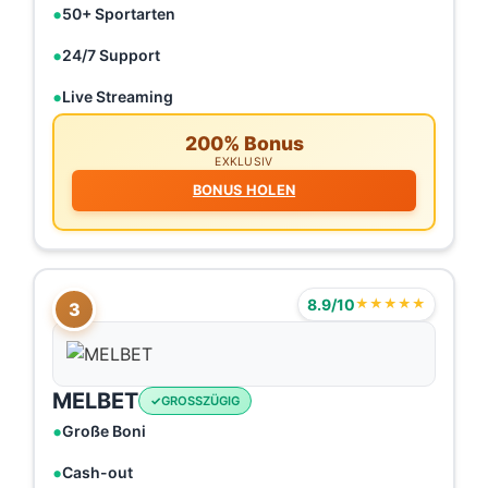
50+ Sportarten
24/7 Support
Live Streaming
200% Bonus
EXKLUSIV
BONUS HOLEN
8.9/10
★★★★★
3
MELBET
GROSSZÜGIG
Große Boni
Cash-out