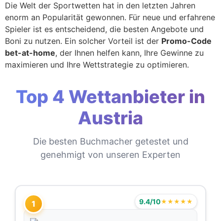
Die Welt der Sportwetten hat in den letzten Jahren
enorm an Popularität gewonnen. Für neue und erfahrene
Spieler ist es entscheidend, die besten Angebote und
Boni zu nutzen. Ein solcher Vorteil ist der
Promo-Code
bet-at-home
, der Ihnen helfen kann, Ihre Gewinne zu
maximieren und Ihre Wettstrategie zu optimieren.
Top 4 Wettanbieter in
Austria
Die besten Buchmacher getestet und
genehmigt von unseren Experten
9.4/10
★★★★★
1