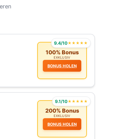
eren
9.4/10
★★★★★
100% Bonus
EXKLUSIV
BONUS HOLEN
9.1/10
★★★★★
200% Bonus
EXKLUSIV
g
BONUS HOLEN