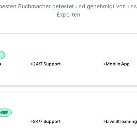
 besten Buchmacher getestet und genehmigt von uns
Experten
E
s
24/7 Support
Mobile App
HRER
24/7 Support
Live Streamin