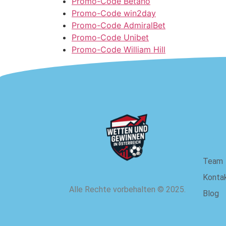
Promo-Code Betano
Promo-Code win2day
Promo-Code AdmiralBet
Promo-Code Unibet
Promo-Code William Hill
üb
Team
Konta
Alle Rechte vorbehalten
©
2025.
Blog