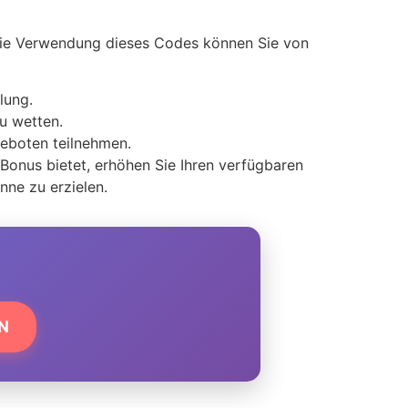
 die Verwendung dieses Codes können Sie von
lung.
u wetten.
eboten teilnehmen.
Bonus bietet, erhöhen Sie Ihren verfügbaren
nne zu erzielen.
N