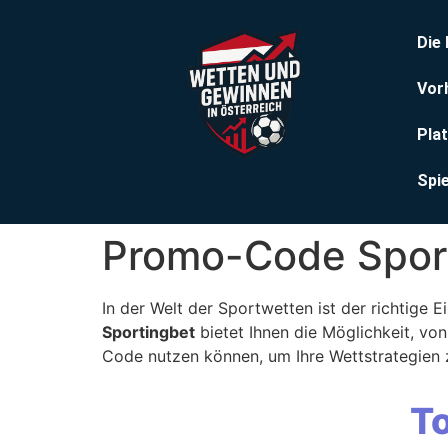
Die
Vor
Pla
Spi
Promo-Code Spor
In der Welt der Sportwetten ist der richtig
Sportingbet
bietet Ihnen die Möglichkeit, von
Code nutzen können, um Ihre Wettstrategien 
To