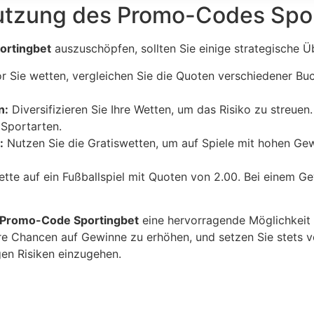
Nutzung des Promo-Codes Spo
ortingbet
auszuschöpfen, sollten Sie einige strategische Ü
 Sie wetten, vergleichen Sie die Quoten verschiedener Buc
n:
Diversifizieren Sie Ihre Wetten, um das Risiko zu streuen.
 Sportarten.
:
Nutzen Sie die Gratiswetten, um auf Spiele mit hohen Gew
wette auf ein Fußballspiel mit Quoten von 2.00. Bei einem G
Promo-Code Sportingbet
eine hervorragende Möglichkeit i
re Chancen auf Gewinne zu erhöhen, und setzen Sie stets ve
en Risiken einzugehen.