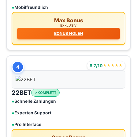
Mobilfreundlich
Max Bonus
EXKLUSIV
BONUS HOLEN
8.7/10
★★★★★
4
22BET
KOMPLETT
Schnelle Zahlungen
Experten Support
Pro Interface