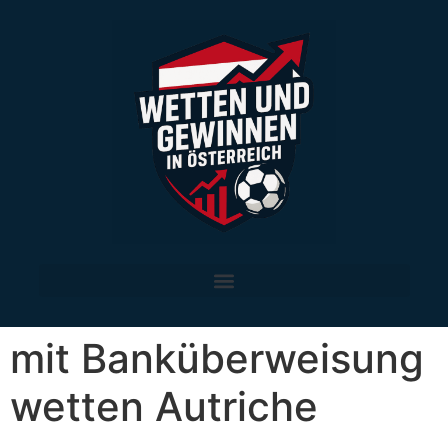
mit Banküberweisung
wetten Autriche