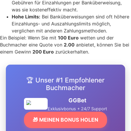
Gebühren für Einzahlungen per Banküberweisung,
was sie kosteneffektiv macht.
Hohe Limits:
Bei Banküberweisungen sind oft höhere
Einzahlungs- und Auszahlungslimits möglich,
verglichen mit anderen Zahlungsmethoden.
Ein Beispiel: Wenn Sie mit
100 Euro
wetten und der
Buchmacher eine Quote von
2.00
anbietet, können Sie bei
einem Gewinn
200 Euro
zurückerhalten.
🏆 Unser #1 Empfohlener
Buchmacher
GGBet
Exklusivbonus + 24/7 Support
🎁 MEINEN BONUS HOLEN