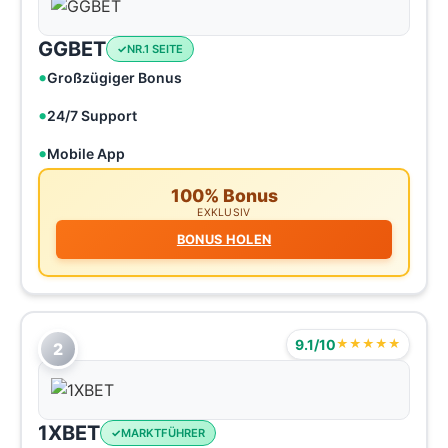
GGBET
NR.1 SEITE
Großzügiger Bonus
24/7 Support
Mobile App
100% Bonus
EXKLUSIV
BONUS HOLEN
9.1/10
★★★★★
2
1XBET
MARKTFÜHRER