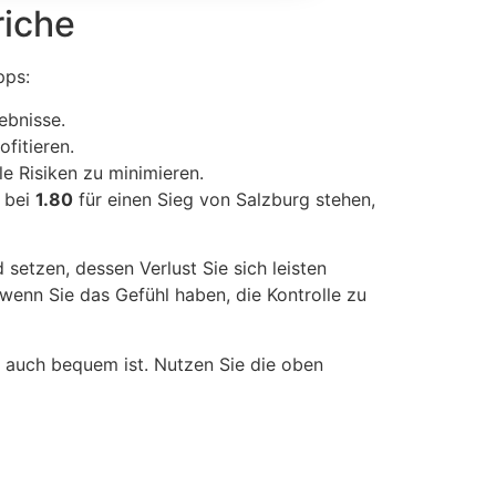
riche
pps:
ebnisse.
fitieren.
le Risiken zu minimieren.
 bei
1.80
für einen Sieg von Salzburg stehen,
 setzen, dessen Verlust Sie sich leisten
wenn Sie das Gefühl haben, die Kontrolle zu
s auch bequem ist. Nutzen Sie die oben