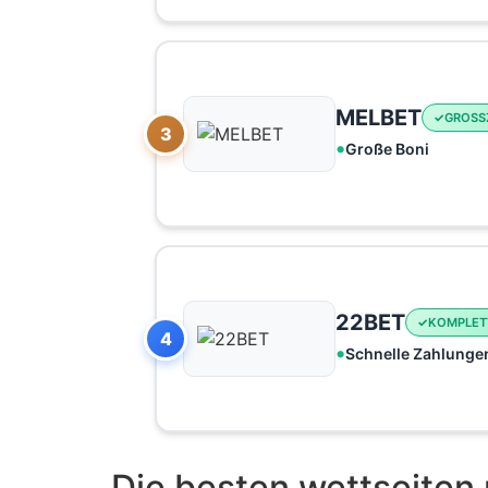
MELBET
GROSSZ
3
Große Boni
22BET
KOMPLET
4
Schnelle Zahlunge
Die besten wettseiten 