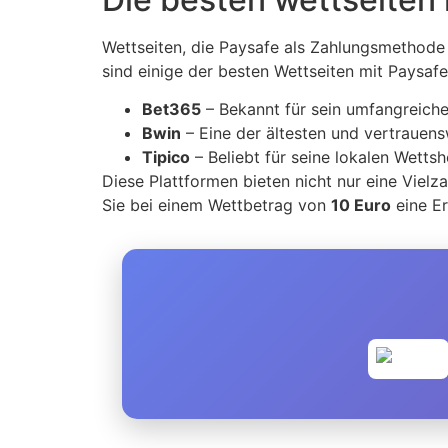
Wettseiten, die Paysafe als Zahlungsmethode a
sind einige der besten Wettseiten mit Paysafe
Bet365
– Bekannt für sein umfangreich
Bwin
– Eine der ältesten und vertrauen
Tipico
– Beliebt für seine lokalen Wetts
Diese Plattformen bieten nicht nur eine Vielz
Sie bei einem Wettbetrag von
10 Euro
eine E