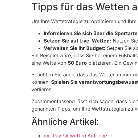
Tipps für das Wetten a
Um Ihre Wettstrategie zu optimieren und Ihr
Informieren Sie sich über die Sportarte
Setzen Sie auf Live-Wetten:
Nutzen Sie 
Verwalten Sie Ihr Budget:
Setzen Sie sic
Ein Beispiel wäre, dass Sie bei einem Fußball
eine Wette von
50 Euro
platzieren. Ein Gewi
Beachten Sie auch, dass das Wetten immer mit R
können.
Spielen Sie verantwortungsbewuss
verlieren.
Zusammenfassend lässt sich sagen, dass die W
genannten Tipps, um Ihre Wettstrategien zu 
Ähnliche Artikel:
mit PayPal wetten Autriche