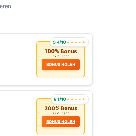
eren
9.4/10
★★★★★
100% Bonus
EXKLUSIV
BONUS HOLEN
9.1/10
★★★★★
200% Bonus
EXKLUSIV
g
BONUS HOLEN