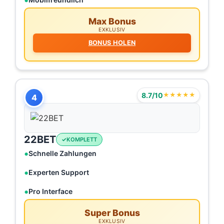
Max Bonus
EXKLUSIV
BONUS HOLEN
8.7/10
★★★★★
4
22BET
KOMPLETT
Schnelle Zahlungen
Experten Support
Pro Interface
Super Bonus
EXKLUSIV