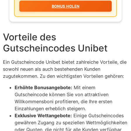
BONUS HOLEN
Vorteile des
Gutscheincodes Unibet
Ein Gutscheincode Unibet bietet zahlreiche Vorteile, die
sowohl neuen als auch bestehenden Kunden
zugutekommen. Zu den wichtigsten Vorteilen gehören:
Erhöhte Bonusangebote:
Mit einem
Gutscheincode können Sie von attraktiven
Willkommensboni profitieren, die Ihre ersten
Einzahlungen erheblich steigern.
Exklusive Wettangebote:
Einige Gutscheincodes
gewähren Zugang zu speziellen Wettmöglichkeiten
oder Quoten, die nicht für alle Kunden verfügbar