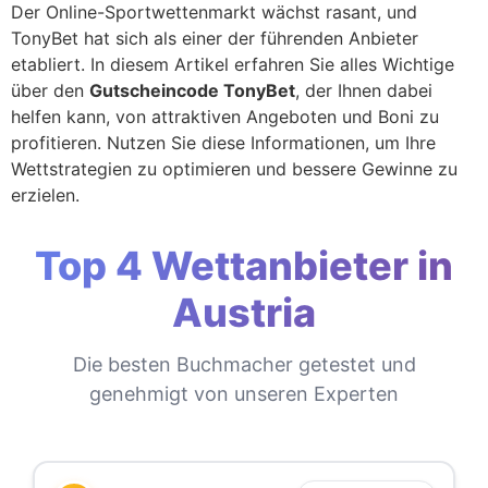
Der Online-Sportwettenmarkt wächst rasant, und
TonyBet hat sich als einer der führenden Anbieter
etabliert. In diesem Artikel erfahren Sie alles Wichtige
über den
Gutscheincode TonyBet
, der Ihnen dabei
helfen kann, von attraktiven Angeboten und Boni zu
profitieren. Nutzen Sie diese Informationen, um Ihre
Wettstrategien zu optimieren und bessere Gewinne zu
erzielen.
Top 4 Wettanbieter in
Austria
Die besten Buchmacher getestet und
genehmigt von unseren Experten