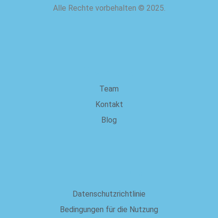
Alle Rechte vorbehalten
©
2025.
über uns
Team
Kontakt
Blog
Rechtliches
Datenschutzrichtlinie
Bedingungen für die Nutzung