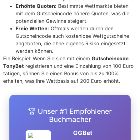
Erhöhte Quoten:
Bestimmte Wettmärkte bieten
mit dem Gutscheincode höhere Quoten, was die
potenziellen Gewinne steigert.
Freie Wetten:
Oftmals werden durch den
Gutscheincode auch kostenlose Wettgutscheine
angeboten, die ohne eigenes Risiko eingesetzt
werden können.
Ein Beispiel: Wenn Sie sich mit einem
Gutscheincode
TonyBet
registrieren und eine Einzahlung von 100 Euro
tätigen, können Sie einen Bonus von bis zu 100%
erhalten, was Ihre Wettbasis auf 200 Euro erhöht.
🏆 Unser #1 Empfohlener
Buchmacher
GGBet