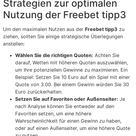
Strategien zur optimalen
Nutzung der Freebet tipp3
Um den maximalen Nutzen aus der
Freebet tipp3
zu
ziehen, sollten Sie einige strategische Überlegungen
anstellen:
Wählen Sie die richtigen Quoten:
Achten Sie
darauf, Wetten mit höheren Quoten auszuwählen,
um Ihre potenziellen Gewinne zu maximieren. Ein
Beispiel: Setzen Sie 10 Euro auf ein Spiel mit einer
Quote von 3.00. Bei einem Gewinn würden Sie 30
Euro zurückerhalten.
Setzen Sie auf Favoriten oder Außenseiter:
Je
nach Analyse können Sie entweder auf den
Favoriten setzen, um eine höhere
Wahrscheinlichkeit für einen Gewinn zu haben,
oder auf einen Außenseiter, um eine höhere Quote
zu nutzen.