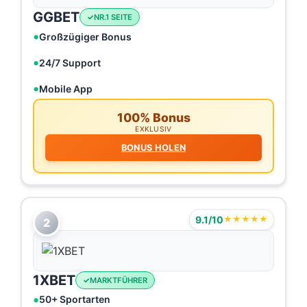
GGBET
NR.1 SEITE
Großzügiger Bonus
24/7 Support
Mobile App
100% Bonus
EXKLUSIV
BONUS HOLEN
9.1/10
★★★★★
2
1XBET
MARKTFÜHRER
50+ Sportarten