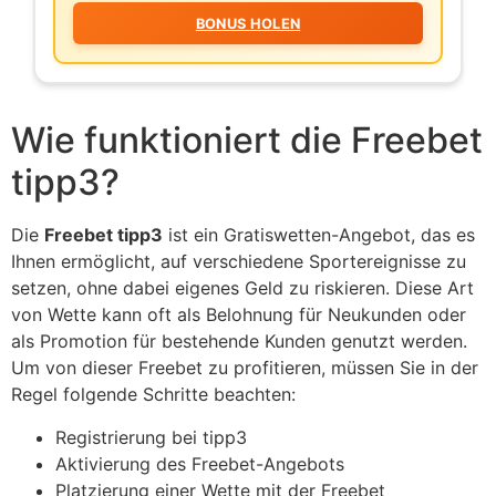
BONUS HOLEN
Wie funktioniert die Freebet
tipp3?
Die
Freebet tipp3
ist ein Gratiswetten-Angebot, das es
Ihnen ermöglicht, auf verschiedene Sportereignisse zu
setzen, ohne dabei eigenes Geld zu riskieren. Diese Art
von Wette kann oft als Belohnung für Neukunden oder
als Promotion für bestehende Kunden genutzt werden.
Um von dieser Freebet zu profitieren, müssen Sie in der
Regel folgende Schritte beachten:
Registrierung bei tipp3
Aktivierung des Freebet-Angebots
Platzierung einer Wette mit der Freebet