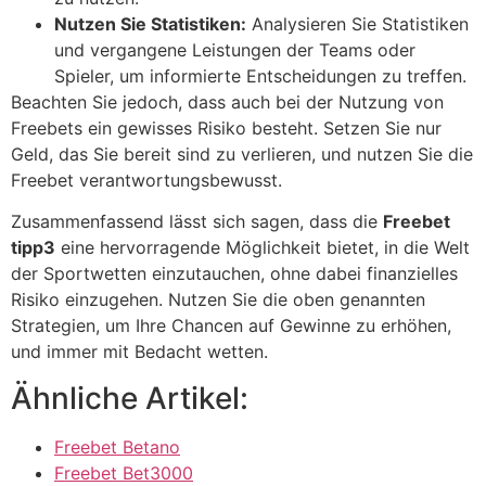
Nutzen Sie Statistiken:
Analysieren Sie Statistiken
und vergangene Leistungen der Teams oder
Spieler, um informierte Entscheidungen zu treffen.
Beachten Sie jedoch, dass auch bei der Nutzung von
Freebets ein gewisses Risiko besteht. Setzen Sie nur
Geld, das Sie bereit sind zu verlieren, und nutzen Sie die
Freebet verantwortungsbewusst.
Zusammenfassend lässt sich sagen, dass die
Freebet
tipp3
eine hervorragende Möglichkeit bietet, in die Welt
der Sportwetten einzutauchen, ohne dabei finanzielles
Risiko einzugehen. Nutzen Sie die oben genannten
Strategien, um Ihre Chancen auf Gewinne zu erhöhen,
und immer mit Bedacht wetten.
Ähnliche Artikel:
Freebet Betano
Freebet Bet3000