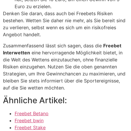
Euro zu erzielen.
Denken Sie daran, dass auch bei Freebets Risiken
bestehen. Wetten Sie daher nie mehr, als Sie bereit sind
zu verlieren, selbst wenn es sich um ein risikofreies
Angebot handelt.
Zusammenfassend lässt sich sagen, dass die
Freebet
Interwetten
eine hervorragende Möglichkeit bietet, in
die Welt des Wettens einzutauchen, ohne finanzielle
Risiken einzugehen. Nutzen Sie die oben genannten
Strategien, um Ihre Gewinnchancen zu maximieren, und
bleiben Sie stets informiert über die Sportereignisse,
auf die Sie wetten möchten.
Ähnliche Artikel:
Freebet Betano
Freebet bwin
Freebet Stake