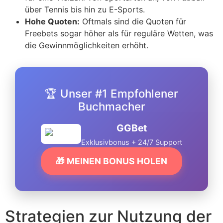
über Tennis bis hin zu E-Sports.
Hohe Quoten:
Oftmals sind die Quoten für
Freebets sogar höher als für reguläre Wetten, was
die Gewinnmöglichkeiten erhöht.
🏆 Unser #1 Empfohlener
Buchmacher
GGBet
Exklusivbonus + 24/7 Support
🎁 MEINEN BONUS HOLEN
Strategien zur Nutzung der