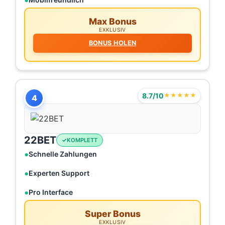
Max Bonus
EXKLUSIV
BONUS HOLEN
8.7/10
★★★★★
4
22BET
KOMPLETT
Schnelle Zahlungen
Experten Support
Pro Interface
Super Bonus
EXKLUSIV