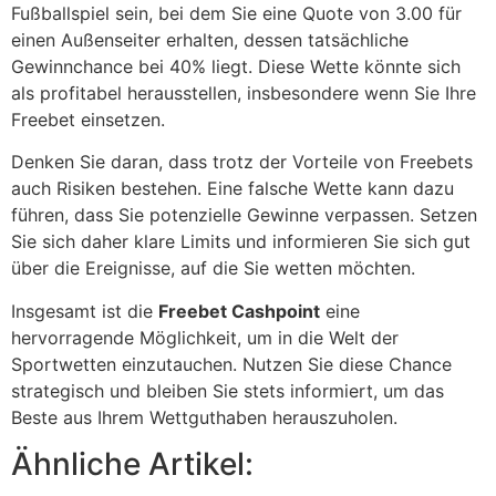
Fußballspiel sein, bei dem Sie eine Quote von 3.00 für
einen Außenseiter erhalten, dessen tatsächliche
Gewinnchance bei 40% liegt. Diese Wette könnte sich
als profitabel herausstellen, insbesondere wenn Sie Ihre
Freebet einsetzen.
Denken Sie daran, dass trotz der Vorteile von Freebets
auch Risiken bestehen. Eine falsche Wette kann dazu
führen, dass Sie potenzielle Gewinne verpassen. Setzen
Sie sich daher klare Limits und informieren Sie sich gut
über die Ereignisse, auf die Sie wetten möchten.
Insgesamt ist die
Freebet Cashpoint
eine
hervorragende Möglichkeit, um in die Welt der
Sportwetten einzutauchen. Nutzen Sie diese Chance
strategisch und bleiben Sie stets informiert, um das
Beste aus Ihrem Wettguthaben herauszuholen.
Ähnliche Artikel: