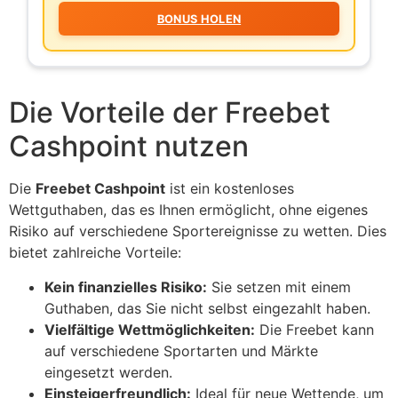
BONUS HOLEN
Die Vorteile der Freebet
Cashpoint nutzen
Die
Freebet Cashpoint
ist ein kostenloses
Wettguthaben, das es Ihnen ermöglicht, ohne eigenes
Risiko auf verschiedene Sportereignisse zu wetten. Dies
bietet zahlreiche Vorteile:
Kein finanzielles Risiko:
Sie setzen mit einem
Guthaben, das Sie nicht selbst eingezahlt haben.
Vielfältige Wettmöglichkeiten:
Die Freebet kann
auf verschiedene Sportarten und Märkte
eingesetzt werden.
Einsteigerfreundlich:
Ideal für neue Wettende, um