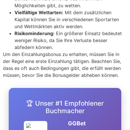
Möglichkeiten gibt, zu wetten.
Vielfältige Wettarten:
Mit dem zusätzlichen
Kapital können Sie in verschiedenen Sportarten
und Wettmärkten aktiv werden.
Risikominderung:
Ein größerer Einsatz bedeutet
weniger Risiko, da Sie Ihre Verluste besser
abfedern können.
Um den Einzahlungsbonus zu erhalten, müssen Sie in
der Regel eine erste Einzahlung tätigen. Beachten Sie,
dass es oft auch Bedingungen gibt, die erfüllt werden
müssen, bevor Sie die Bonusgelder abheben können.
🏆 Unser #1 Empfohlener
Buchmacher
GGBet