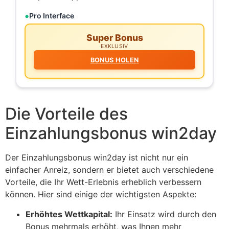
Pro Interface
Super Bonus
EXKLUSIV
BONUS HOLEN
Die Vorteile des
Einzahlungsbonus win2day
Der Einzahlungsbonus win2day ist nicht nur ein
einfacher Anreiz, sondern er bietet auch verschiedene
Vorteile, die Ihr Wett-Erlebnis erheblich verbessern
können. Hier sind einige der wichtigsten Aspekte:
Erhöhtes Wettkapital:
Ihr Einsatz wird durch den
Bonus mehrmals erhöht, was Ihnen mehr