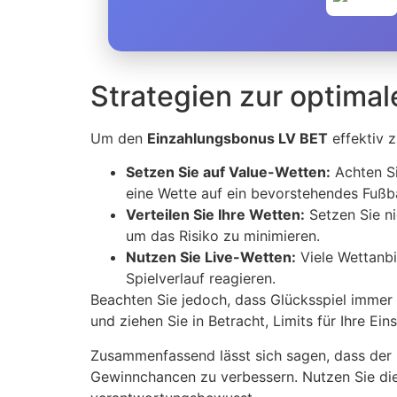
Strategien zur optima
Um den
Einzahlungsbonus LV BET
effektiv z
Setzen Sie auf Value-Wetten:
Achten Si
eine Wette auf ein bevorstehendes Fußba
Verteilen Sie Ihre Wetten:
Setzen Sie ni
um das Risiko zu minimieren.
Nutzen Sie Live-Wetten:
Viele Wettanbie
Spielverlauf reagieren.
Beachten Sie jedoch, dass Glücksspiel immer m
und ziehen Sie in Betracht, Limits für Ihre Ein
Zusammenfassend lässt sich sagen, dass der
Gewinnchancen zu verbessern. Nutzen Sie die