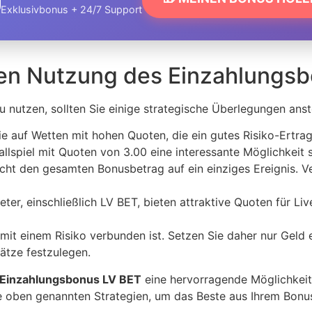
Exklusivbonus + 24/7 Support
len Nutzung des Einzahlungs
u nutzen, sollten Sie einige strategische Überlegungen anste
e auf Wetten mit hohen Quoten, die ein gutes Risiko-Ertrag
llspiel mit Quoten von 3.00 eine interessante Möglichkeit s
cht den gesamten Bonusbetrag auf ein einziges Ereignis. Ver
ter, einschließlich LV BET, bieten attraktive Quoten für Li
it einem Risiko verbunden ist. Setzen Sie daher nur Geld ei
sätze festzulegen.
Einzahlungsbonus LV BET
eine hervorragende Möglichkeit i
 oben genannten Strategien, um das Beste aus Ihrem Bonus