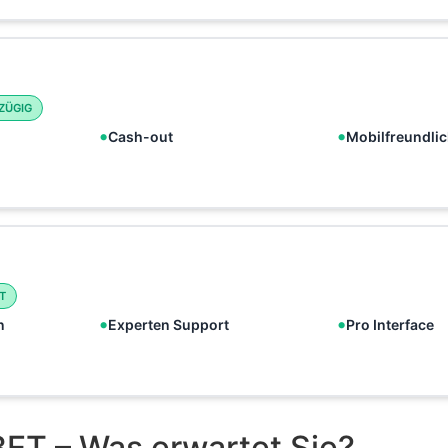
ÜGIG
Cash-out
Mobilfreundli
T
n
Experten Support
Pro Interface
ET – Was erwartet Sie?