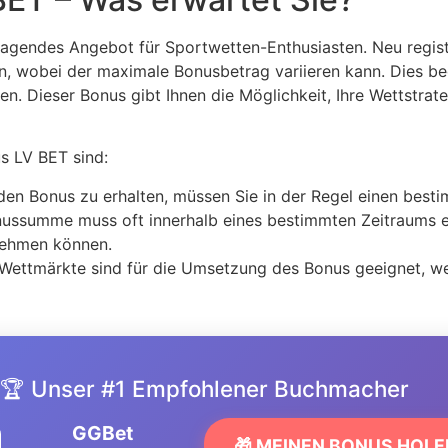
rragendes Angebot für Sportwetten-Enthusiasten. Neu regis
en, wobei der maximale Bonusbetrag variieren kann. Dies be
en. Dieser Bonus gibt Ihnen die Möglichkeit, Ihre Wettstra
s LV BET sind:
n Bonus zu erhalten, müssen Sie in der Regel einen besti
nussumme muss oft innerhalb eines bestimmten Zeitraums 
nehmen können.
 Wettmärkte sind für die Umsetzung des Bonus geeignet, we
🏆 Unser #1 Empfohlener Buchmacher
GGBet
🎁 MEINEN BONUS HOLE