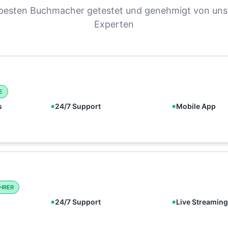
 besten Buchmacher getestet und genehmigt von uns
Experten
E
s
24/7 Support
Mobile App
HRER
24/7 Support
Live Streamin