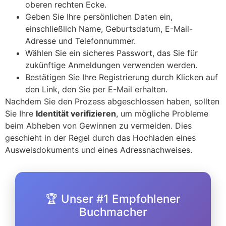
oberen rechten Ecke.
Geben Sie Ihre persönlichen Daten ein,
einschließlich Name, Geburtsdatum, E-Mail-
Adresse und Telefonnummer.
Wählen Sie ein sicheres Passwort, das Sie für
zukünftige Anmeldungen verwenden werden.
Bestätigen Sie Ihre Registrierung durch Klicken auf
den Link, den Sie per E-Mail erhalten.
Nachdem Sie den Prozess abgeschlossen haben, sollten
Sie Ihre
Identität verifizieren
, um mögliche Probleme
beim Abheben von Gewinnen zu vermeiden. Dies
geschieht in der Regel durch das Hochladen eines
Ausweisdokuments und eines Adressnachweises.
🏆 Unser #1 Empfohlener
Buchmacher