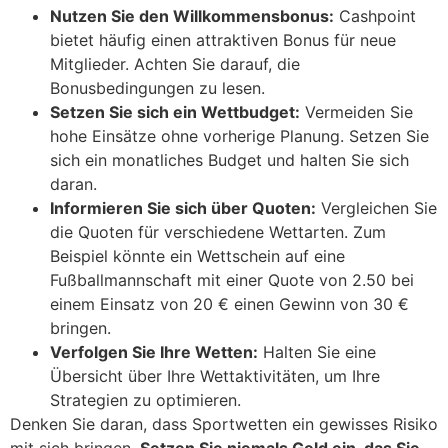
Nutzen Sie den Willkommensbonus:
Cashpoint
bietet häufig einen attraktiven Bonus für neue
Mitglieder. Achten Sie darauf, die
Bonusbedingungen zu lesen.
Setzen Sie sich ein Wettbudget:
Vermeiden Sie
hohe Einsätze ohne vorherige Planung. Setzen Sie
sich ein monatliches Budget und halten Sie sich
daran.
Informieren Sie sich über Quoten:
Vergleichen Sie
die Quoten für verschiedene Wettarten. Zum
Beispiel könnte ein Wettschein auf eine
Fußballmannschaft mit einer Quote von 2.50 bei
einem Einsatz von 20 € einen Gewinn von 30 €
bringen.
Verfolgen Sie Ihre Wetten:
Halten Sie eine
Übersicht über Ihre Wettaktivitäten, um Ihre
Strategien zu optimieren.
Denken Sie daran, dass Sportwetten ein gewisses Risiko
mit sich bringen.
Setzen Sie niemals Geld ein, das Sie