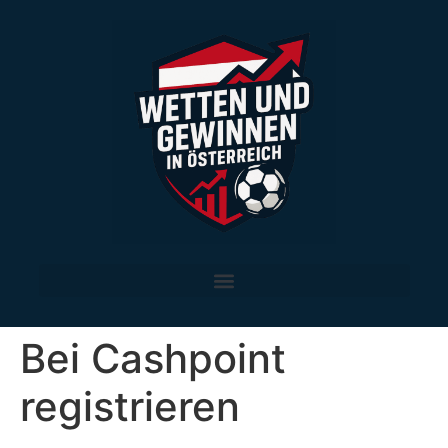
Bei Cashpoint
registrieren