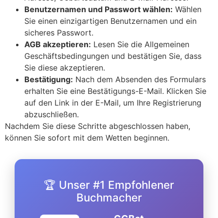
Benutzernamen und Passwort wählen:
Wählen
Sie einen einzigartigen Benutzernamen und ein
sicheres Passwort.
AGB akzeptieren:
Lesen Sie die Allgemeinen
Geschäftsbedingungen und bestätigen Sie, dass
Sie diese akzeptieren.
Bestätigung:
Nach dem Absenden des Formulars
erhalten Sie eine Bestätigungs-E-Mail. Klicken Sie
auf den Link in der E-Mail, um Ihre Registrierung
abzuschließen.
Nachdem Sie diese Schritte abgeschlossen haben,
können Sie sofort mit dem Wetten beginnen.
🏆 Unser #1 Empfohlener
Buchmacher