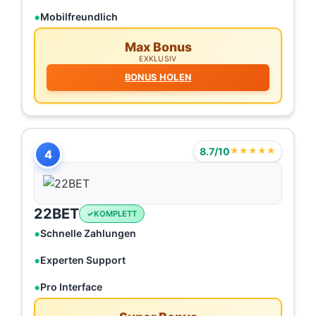
Mobilfreundlich
Max Bonus
EXKLUSIV
BONUS HOLEN
8.7/10
★★★★★
4
22BET
KOMPLETT
Schnelle Zahlungen
Experten Support
Pro Interface