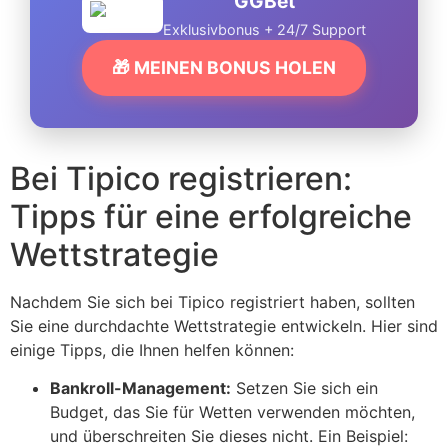
GGBet
Exklusivbonus + 24/7 Support
🎁 MEINEN BONUS HOLEN
Bei Tipico registrieren:
Tipps für eine erfolgreiche
Wettstrategie
Nachdem Sie sich bei Tipico registriert haben, sollten
Sie eine durchdachte Wettstrategie entwickeln. Hier sind
einige Tipps, die Ihnen helfen können:
Bankroll-Management:
Setzen Sie sich ein
Budget, das Sie für Wetten verwenden möchten,
und überschreiten Sie dieses nicht. Ein Beispiel: