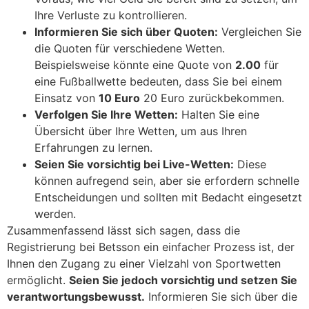
Ihre Verluste zu kontrollieren.
Informieren Sie sich über Quoten:
Vergleichen Sie
die Quoten für verschiedene Wetten.
Beispielsweise könnte eine Quote von
2.00
für
eine Fußballwette bedeuten, dass Sie bei einem
Einsatz von
10 Euro
20 Euro zurückbekommen.
Verfolgen Sie Ihre Wetten:
Halten Sie eine
Übersicht über Ihre Wetten, um aus Ihren
Erfahrungen zu lernen.
Seien Sie vorsichtig bei Live-Wetten:
Diese
können aufregend sein, aber sie erfordern schnelle
Entscheidungen und sollten mit Bedacht eingesetzt
werden.
Zusammenfassend lässt sich sagen, dass die
Registrierung bei Betsson ein einfacher Prozess ist, der
Ihnen den Zugang zu einer Vielzahl von Sportwetten
ermöglicht.
Seien Sie jedoch vorsichtig und setzen Sie
verantwortungsbewusst.
Informieren Sie sich über die