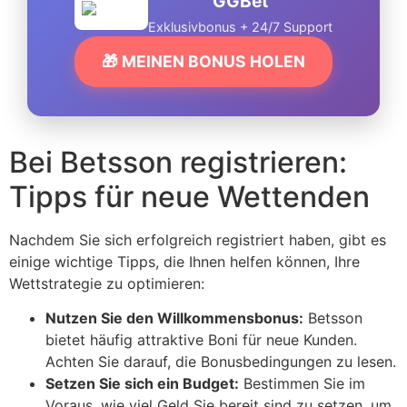
GGBet
Exklusivbonus + 24/7 Support
🎁 MEINEN BONUS HOLEN
Bei Betsson registrieren:
Tipps für neue Wettenden
Nachdem Sie sich erfolgreich registriert haben, gibt es
einige wichtige Tipps, die Ihnen helfen können, Ihre
Wettstrategie zu optimieren:
Nutzen Sie den Willkommensbonus:
Betsson
bietet häufig attraktive Boni für neue Kunden.
Achten Sie darauf, die Bonusbedingungen zu lesen.
Setzen Sie sich ein Budget:
Bestimmen Sie im
Voraus, wie viel Geld Sie bereit sind zu setzen, um