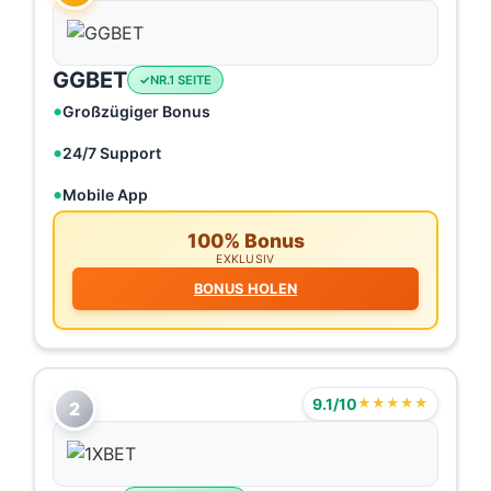
GGBET
NR.1 SEITE
Großzügiger Bonus
24/7 Support
Mobile App
100% Bonus
EXKLUSIV
BONUS HOLEN
9.1/10
★★★★★
2