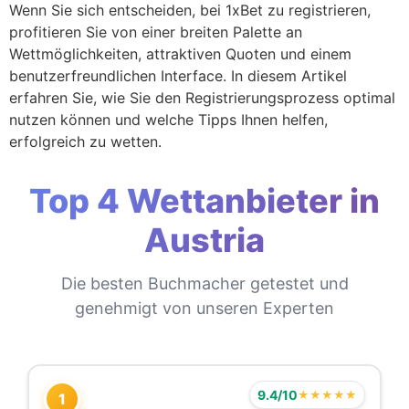
Wenn Sie sich entscheiden, bei 1xBet zu registrieren,
profitieren Sie von einer breiten Palette an
Wettmöglichkeiten, attraktiven Quoten und einem
benutzerfreundlichen Interface. In diesem Artikel
erfahren Sie, wie Sie den Registrierungsprozess optimal
nutzen können und welche Tipps Ihnen helfen,
erfolgreich zu wetten.
Top 4 Wettanbieter in
Austria
Die besten Buchmacher getestet und
genehmigt von unseren Experten
9.4/10
★★★★★
1