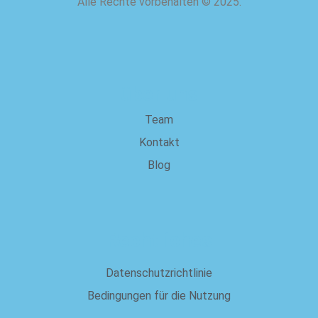
Alle Rechte vorbehalten
©
2025.
über uns
Team
Kontakt
Blog
Rechtliches
Datenschutzrichtlinie
Bedingungen für die Nutzung