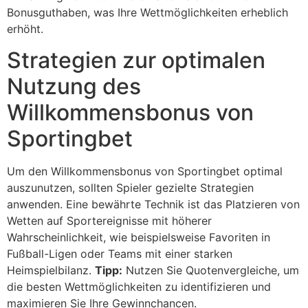
Bonusguthaben, was Ihre Wettmöglichkeiten erheblich
erhöht.
Strategien zur optimalen
Nutzung des
Willkommensbonus von
Sportingbet
Um den Willkommensbonus von Sportingbet optimal
auszunutzen, sollten Spieler gezielte Strategien
anwenden. Eine bewährte Technik ist das Platzieren von
Wetten auf Sportereignisse mit höherer
Wahrscheinlichkeit, wie beispielsweise Favoriten in
Fußball-Ligen oder Teams mit einer starken
Heimspielbilanz.
Tipp:
Nutzen Sie Quotenvergleiche, um
die besten Wettmöglichkeiten zu identifizieren und
maximieren Sie Ihre Gewinnchancen.