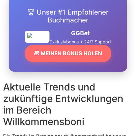
🏆 Unser #1 Empfohlener
Buchmacher
GGBet
Exklusivbonus + 24/7 Support
🎁 MEINEN BONUS HOLEN
Aktuelle Trends und
zukünftige Entwicklungen
im Bereich
Willkommensboni
Die Trends im Bereich der Willkommensboni bewegen