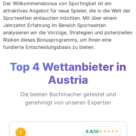
Der Willkommensbonus von Sportingbet ist ein
attraktives Angebot für neue Spieler, die in die Welt der
Sportwetten eintauchen möchten. Mit über einem
Jahrzehnt Erfahrung im Bereich Sportwetten
analysieren wir die Vorzüge, Strategien und potenziellen
Risiken dieses Bonusprogramms, um Ihnen eine
fundierte Entscheidungsbasis zu bieten.
Top 4 Wettanbieter in
Austria
Die besten Buchmacher getestet und
genehmigt von unseren Experten
9.4/10
★★★★★
1