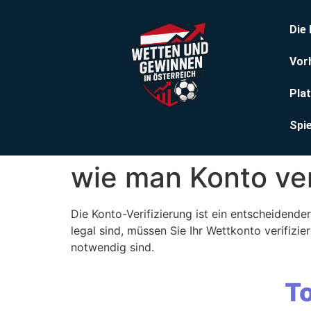
Die
Vor
Pla
Spi
wie man Konto veri
Die Konto-Verifizierung ist ein entscheidender
legal sind, müssen Sie Ihr Wettkonto verifizie
notwendig sind.
To