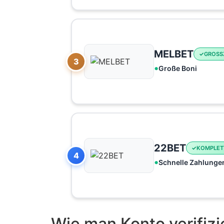
MELBET
GROSSZ
3
Große Boni
22BET
KOMPLET
4
Schnelle Zahlunge
Wie man Konto verifizie