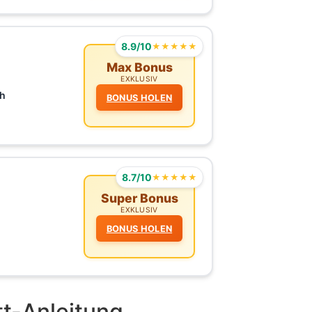
8.9/10
★★★★★
Max Bonus
EXKLUSIV
ch
BONUS HOLEN
8.7/10
★★★★★
Super Bonus
EXKLUSIV
BONUS HOLEN
tt-Anleitung