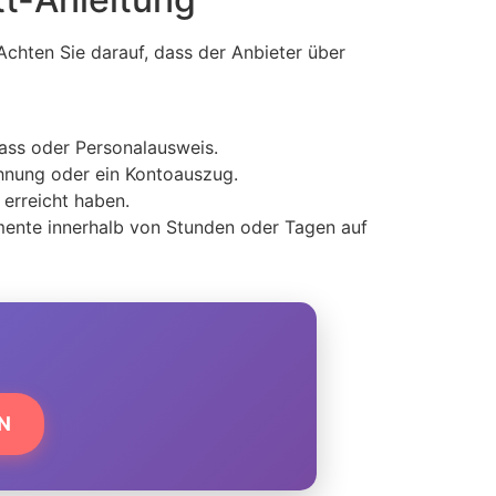
 Achten Sie darauf, dass der Anbieter über
pass oder Personalausweis.
chnung oder ein Kontoauszug.
 erreicht haben.
umente innerhalb von Stunden oder Tagen auf
N