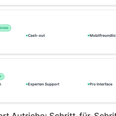
ÜGIG
Cash-out
Mobilfreundli
T
n
Experten Support
Pro Interface
rt Autriche: Schritt-für-Schri