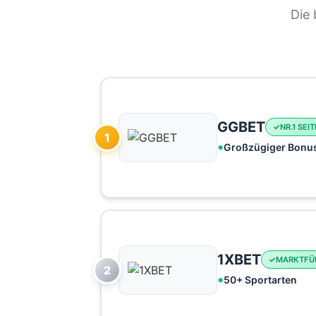
Die
GGBET
NR.1 SEIT
1
Großzügiger Bonu
1XBET
MARKTFÜ
2
50+ Sportarten