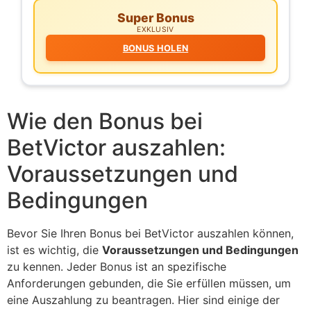
Super Bonus
EXKLUSIV
BONUS HOLEN
Wie den Bonus bei
BetVictor auszahlen:
Voraussetzungen und
Bedingungen
Bevor Sie Ihren Bonus bei BetVictor auszahlen können,
ist es wichtig, die
Voraussetzungen und Bedingungen
zu kennen. Jeder Bonus ist an spezifische
Anforderungen gebunden, die Sie erfüllen müssen, um
eine Auszahlung zu beantragen. Hier sind einige der