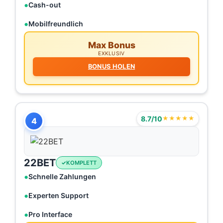
Cash-out
Mobilfreundlich
Max Bonus
EXKLUSIV
BONUS HOLEN
8.7/10
★★★★★
4
22BET
KOMPLETT
Schnelle Zahlungen
Experten Support
Pro Interface