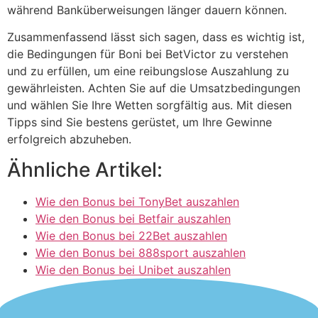
während Banküberweisungen länger dauern können.
Zusammenfassend lässt sich sagen, dass es wichtig ist,
die Bedingungen für Boni bei BetVictor zu verstehen
und zu erfüllen, um eine reibungslose Auszahlung zu
gewährleisten. Achten Sie auf die Umsatzbedingungen
und wählen Sie Ihre Wetten sorgfältig aus. Mit diesen
Tipps sind Sie bestens gerüstet, um Ihre Gewinne
erfolgreich abzuheben.
Ähnliche Artikel:
Wie den Bonus bei TonyBet auszahlen
Wie den Bonus bei Betfair auszahlen
Wie den Bonus bei 22Bet auszahlen
Wie den Bonus bei 888sport auszahlen
Wie den Bonus bei Unibet auszahlen