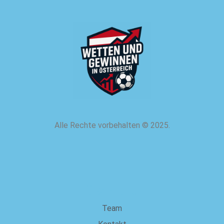
Alle Rechte vorbehalten
©
2025.
über uns
Team