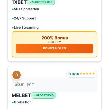
1XBET
MARKTFÜHRER
50+ Sportarten
24/7 Support
Live Streaming
200% Bonus
EXKLUSIV
BONUS HOLEN
8.9/10
★★★★★
3
MELBET
GROSSZÜGIG
Große Boni