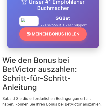
🏆 Unser #1 Empfohlener
Buchmacher
GGBet
Exklusivbonus + 24/7 Support
🎁 MEINEN BONUS HOLEN
Wie den Bonus bei
BetVictor auszahlen:
Schritt-für-Schritt-
Anleitung
Sobald Sie die erforderlichen Bedingungen erfüllt
haben, können Sie Ihren Bonus bei BetVictor auszahlen.