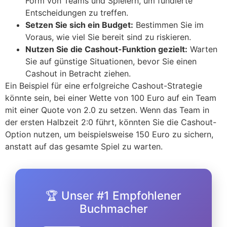
Form von Teams und Spielern, um fundierte
Entscheidungen zu treffen.
Setzen Sie sich ein Budget:
Bestimmen Sie im
Voraus, wie viel Sie bereit sind zu riskieren.
Nutzen Sie die Cashout-Funktion gezielt:
Warten
Sie auf günstige Situationen, bevor Sie einen
Cashout in Betracht ziehen.
Ein Beispiel für eine erfolgreiche Cashout-Strategie
könnte sein, bei einer Wette von 100 Euro auf ein Team
mit einer Quote von 2.0 zu setzen. Wenn das Team in
der ersten Halbzeit 2:0 führt, könnten Sie die Cashout-
Option nutzen, um beispielsweise 150 Euro zu sichern,
anstatt auf das gesamte Spiel zu warten.
🏆 Unser #1 Empfohlener
Buchmacher