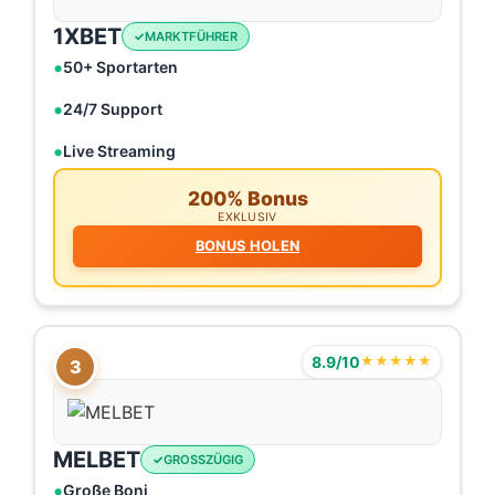
1XBET
MARKTFÜHRER
50+ Sportarten
24/7 Support
Live Streaming
200% Bonus
EXKLUSIV
BONUS HOLEN
8.9/10
★★★★★
3
MELBET
GROSSZÜGIG
Große Boni