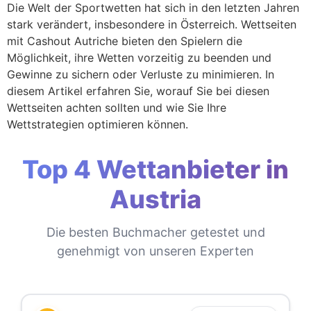
Die Welt der Sportwetten hat sich in den letzten Jahren
stark verändert, insbesondere in Österreich. Wettseiten
mit Cashout Autriche bieten den Spielern die
Möglichkeit, ihre Wetten vorzeitig zu beenden und
Gewinne zu sichern oder Verluste zu minimieren. In
diesem Artikel erfahren Sie, worauf Sie bei diesen
Wettseiten achten sollten und wie Sie Ihre
Wettstrategien optimieren können.
Top 4 Wettanbieter in
Austria
Die besten Buchmacher getestet und
genehmigt von unseren Experten