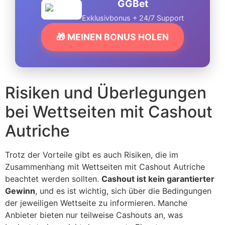
GGBet
Exklusivbonus + 24/7 Support
🎁 MEINEN BONUS HOLEN
Risiken und Überlegungen
bei Wettseiten mit Cashout
Autriche
Trotz der Vorteile gibt es auch Risiken, die im
Zusammenhang mit Wettseiten mit Cashout Autriche
beachtet werden sollten.
Cashout ist kein garantierter
Gewinn
, und es ist wichtig, sich über die Bedingungen
der jeweiligen Wettseite zu informieren. Manche
Anbieter bieten nur teilweise Cashouts an, was