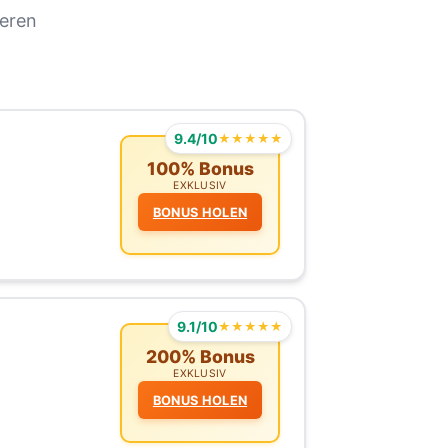
eren
9.4/10
★★★★★
100% Bonus
EXKLUSIV
BONUS HOLEN
9.1/10
★★★★★
200% Bonus
EXKLUSIV
g
BONUS HOLEN