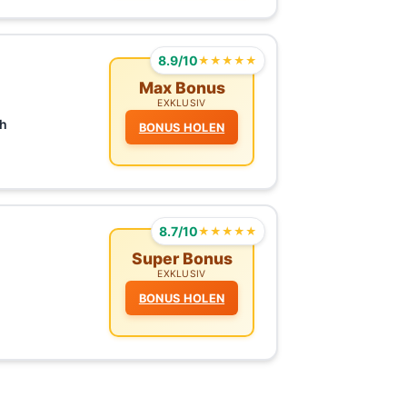
8.9/10
★★★★★
Max Bonus
EXKLUSIV
ch
BONUS HOLEN
8.7/10
★★★★★
Super Bonus
EXKLUSIV
BONUS HOLEN