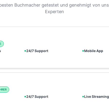
 besten Buchmacher getestet und genehmigt von uns
Experten
E
s
24/7 Support
Mobile App
HRER
24/7 Support
Live Streamin