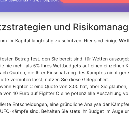
tzstrategien und Risikomana
 um Ihr Kapital langfristig zu schützen. Hier sind einige
Wet
esten Betrag fest, den Sie bereit sind, für Wetten auszugeb
e nie mehr als 5% Ihres Wettbudgets auf einen einzelnen Ka
ach Quoten, die Ihrer Einschätzung des Kampfes nicht gere
ote vermuten lässt, nutzen Sie diese Gelegenheit.
, wenn Fighter C eine Quote von 3.00 hat, aber Sie glauben,
te von 10 Euro auf Fighter C eine potenzielle Auszahlung v
erte Entscheidungen, eine gründliche Analyse der Kämpfer 
UFC-Kämpfe sind. Behalten Sie stets Ihr Budget im Auge und