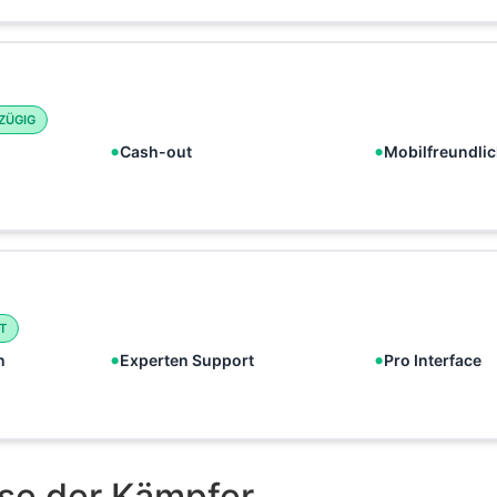
ÜGIG
Cash-out
Mobilfreundli
T
n
Experten Support
Pro Interface
se der Kämpfer