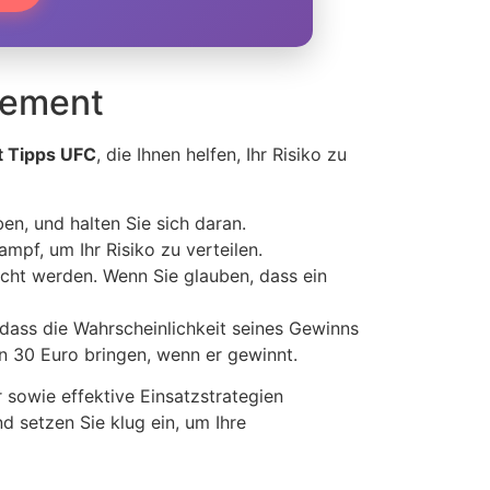
gement
t Tipps UFC
, die Ihnen helfen, Ihr Risiko zu
en, und halten Sie sich daran.
mpf, um Ihr Risiko zu verteilen.
cht werden. Wenn Sie glauben, dass ein
 dass die Wahrscheinlichkeit seines Gewinns
on 30 Euro bringen, wenn er gewinnt.
sowie effektive Einsatzstrategien
 setzen Sie klug ein, um Ihre