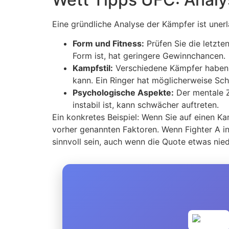
Eine gründliche Analyse der Kämpfer ist unerl
Form und Fitness:
Prüfen Sie die letzte
Form ist, hat geringere Gewinnchancen.
Kampfstil:
Verschiedene Kämpfer haben u
kann. Ein Ringer hat möglicherweise Sch
Psychologische Aspekte:
Der mentale Z
instabil ist, kann schwächer auftreten.
Ein konkretes Beispiel: Wenn Sie auf einen K
vorher genannten Faktoren. Wenn Fighter A in
sinnvoll sein, auch wenn die Quote etwas niedr