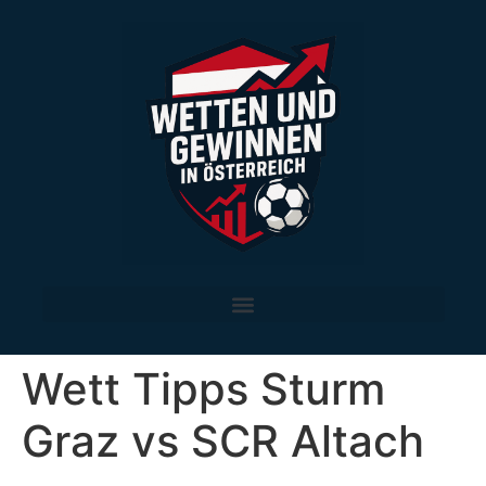
Wett Tipps Sturm
Graz vs SCR Altach