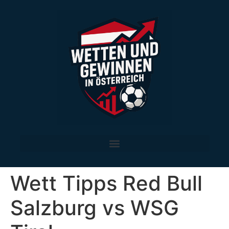
Wett Tipps Red Bull
Salzburg vs WSG