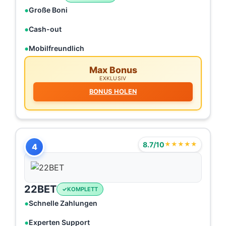
Große Boni
Cash-out
Mobilfreundlich
Max Bonus
EXKLUSIV
BONUS HOLEN
8.7/10
★★★★★
4
22BET
KOMPLETT
Schnelle Zahlungen
Experten Support