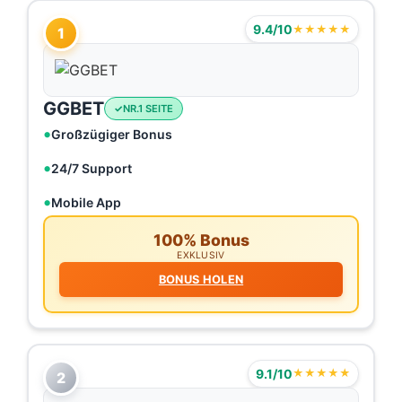
9.4/10
★★★★★
1
GGBET
NR.1 SEITE
Großzügiger Bonus
24/7 Support
Mobile App
100% Bonus
EXKLUSIV
BONUS HOLEN
9.1/10
★★★★★
2