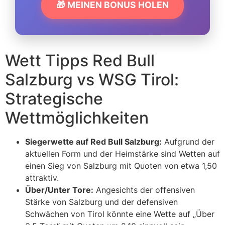
🎁 MEINEN BONUS HOLEN
Wett Tipps Red Bull
Salzburg vs WSG Tirol:
Strategische
Wettmöglichkeiten
Siegerwette auf Red Bull Salzburg:
Aufgrund der
aktuellen Form und der Heimstärke sind Wetten auf
einen Sieg von Salzburg mit Quoten von etwa 1,50
attraktiv.
Über/Unter Tore:
Angesichts der offensiven
Stärke von Salzburg und der defensiven
Schwächen von Tirol könnte eine Wette auf „Über