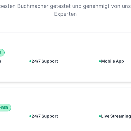
 besten Buchmacher getestet und genehmigt von uns
Experten
E
s
24/7 Support
Mobile App
HRER
24/7 Support
Live Streamin