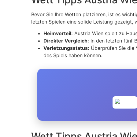
Bevor Sie Ihre Wetten platzieren, ist es wich
letzten Spielen eine solide Leistung gezeigt
Heimvorteil:
Austria Wien spielt zu Haus
Direkter Vergleich:
In den letzten fünf
Verletzungsstatus:
Überprüfen Sie die 
des Spiels haben können.
Wett Tipps Austria Wi