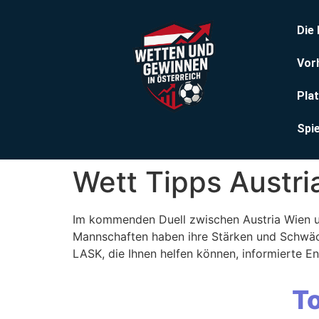
Die
Vor
Pla
Spi
Wett Tipps Austr
Im kommenden Duell zwischen Austria Wien un
Mannschaften haben ihre Stärken und Schwäch
LASK, die Ihnen helfen können, informierte En
To