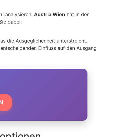
zu analysieren.
Austria Wien
hat in den
Sie dabei:
s die Ausgeglichenheit unterstreicht.
n entscheidenden Einfluss auf den Ausgang
N
toptionen