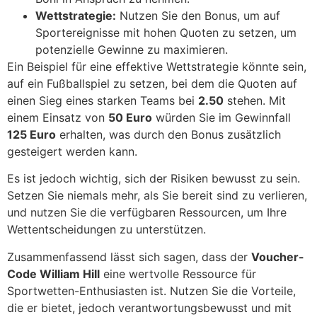
Wettstrategie:
Nutzen Sie den Bonus, um auf
Sportereignisse mit hohen Quoten zu setzen, um
potenzielle Gewinne zu maximieren.
Ein Beispiel für eine effektive Wettstrategie könnte sein,
auf ein Fußballspiel zu setzen, bei dem die Quoten auf
einen Sieg eines starken Teams bei
2.50
stehen. Mit
einem Einsatz von
50 Euro
würden Sie im Gewinnfall
125 Euro
erhalten, was durch den Bonus zusätzlich
gesteigert werden kann.
Es ist jedoch wichtig, sich der Risiken bewusst zu sein.
Setzen Sie niemals mehr, als Sie bereit sind zu verlieren,
und nutzen Sie die verfügbaren Ressourcen, um Ihre
Wettentscheidungen zu unterstützen.
Zusammenfassend lässt sich sagen, dass der
Voucher-
Code William Hill
eine wertvolle Ressource für
Sportwetten-Enthusiasten ist. Nutzen Sie die Vorteile,
die er bietet, jedoch verantwortungsbewusst und mit