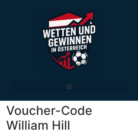
Voucher-Code
William Hill