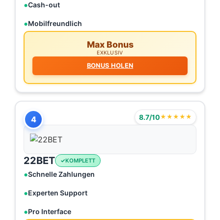
Cash-out
Mobilfreundlich
Max Bonus
EXKLUSIV
BONUS HOLEN
8.7/10
★★★★★
4
22BET
KOMPLETT
Schnelle Zahlungen
Experten Support
Pro Interface