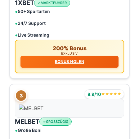
1XBET
MARKTFÜHRER
50+ Sportarten
24/7 Support
Live Streaming
200% Bonus
EXKLUSIV
BONUS HOLEN
8.9/10
★★★★★
3
MELBET
GROSSZÜGIG
Große Boni