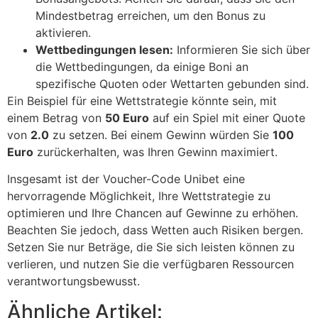
Mindestbetrag erreichen, um den Bonus zu
aktivieren.
Wettbedingungen lesen:
Informieren Sie sich über
die Wettbedingungen, da einige Boni an
spezifische Quoten oder Wettarten gebunden sind.
Ein Beispiel für eine Wettstrategie könnte sein, mit
einem Betrag von
50 Euro
auf ein Spiel mit einer Quote
von
2.0
zu setzen. Bei einem Gewinn würden Sie
100
Euro
zurückerhalten, was Ihren Gewinn maximiert.
Insgesamt ist der Voucher-Code Unibet eine
hervorragende Möglichkeit, Ihre Wettstrategie zu
optimieren und Ihre Chancen auf Gewinne zu erhöhen.
Beachten Sie jedoch, dass Wetten auch Risiken bergen.
Setzen Sie nur Beträge, die Sie sich leisten können zu
verlieren, und nutzen Sie die verfügbaren Ressourcen
verantwortungsbewusst.
Ähnliche Artikel: