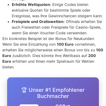
Erhöhte Wettquoten:
Einige Codes bieten
exklusive Quoten für bestimmte Spiele oder
Ereignisse, was Ihre Gewinnchancen steigern kann.
Freispiele und Gratiswetten:
Oftmals erhalten Sie
auch Freiwetten oder Freispiele für Casino-Spiele,
wenn Sie einen Voucher-Code verwenden.
Ein konkretes Beispiel ist der Bonus für Neukunden:
Wenn Sie eine Einzahlung von
100 Euro
vornehmen,
erhalten Sie möglicherweise einen Bonus von bis zu
100
Euro
zusätzlich. Dies könnte Ihre Wettbasis auf
200
Euro
erhöhen und Ihnen mehr Spielraum für Wetten
bieten.
🏆 Unser #1 Empfohlener
Buchmacher