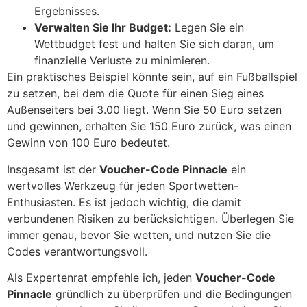
Ergebnisses.
Verwalten Sie Ihr Budget:
Legen Sie ein
Wettbudget fest und halten Sie sich daran, um
finanzielle Verluste zu minimieren.
Ein praktisches Beispiel könnte sein, auf ein Fußballspiel
zu setzen, bei dem die Quote für einen Sieg eines
Außenseiters bei 3.00 liegt. Wenn Sie 50 Euro setzen
und gewinnen, erhalten Sie 150 Euro zurück, was einen
Gewinn von 100 Euro bedeutet.
Insgesamt ist der
Voucher-Code Pinnacle
ein
wertvolles Werkzeug für jeden Sportwetten-
Enthusiasten. Es ist jedoch wichtig, die damit
verbundenen Risiken zu berücksichtigen. Überlegen Sie
immer genau, bevor Sie wetten, und nutzen Sie die
Codes verantwortungsvoll.
Als Expertenrat empfehle ich, jeden
Voucher-Code
Pinnacle
gründlich zu überprüfen und die Bedingungen