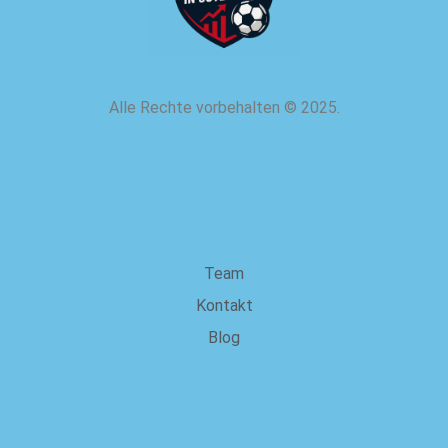
Alle Rechte vorbehalten
©
2025.
über uns
Team
Kontakt
Blog
Rechtliches