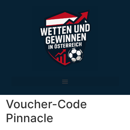
Voucher-Code
Pinnacle