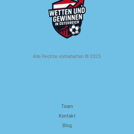
Alle Rechte vorbehalten
©
2025.
über uns
Team
Kontakt
Blog