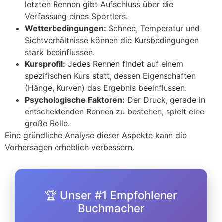
letzten Rennen gibt Aufschluss über die
Verfassung eines Sportlers.
Wetterbedingungen:
Schnee, Temperatur und
Sichtverhältnisse können die Kursbedingungen
stark beeinflussen.
Kursprofil:
Jedes Rennen findet auf einem
spezifischen Kurs statt, dessen Eigenschaften
(Hänge, Kurven) das Ergebnis beeinflussen.
Psychologische Faktoren:
Der Druck, gerade in
entscheidenden Rennen zu bestehen, spielt eine
große Rolle.
Eine gründliche Analyse dieser Aspekte kann die
Vorhersagen erheblich verbessern.
🏆 Unser #1 Empfohlener
Buchmacher