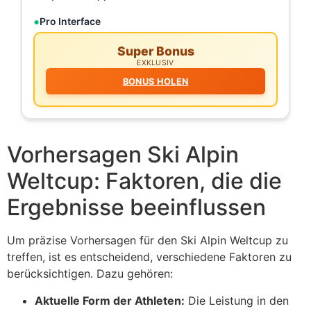
Pro Interface
Super Bonus
EXKLUSIV
BONUS HOLEN
Vorhersagen Ski Alpin
Weltcup: Faktoren, die die
Ergebnisse beeinflussen
Um präzise Vorhersagen für den Ski Alpin Weltcup zu
treffen, ist es entscheidend, verschiedene Faktoren zu
berücksichtigen. Dazu gehören:
Aktuelle Form der Athleten:
Die Leistung in den