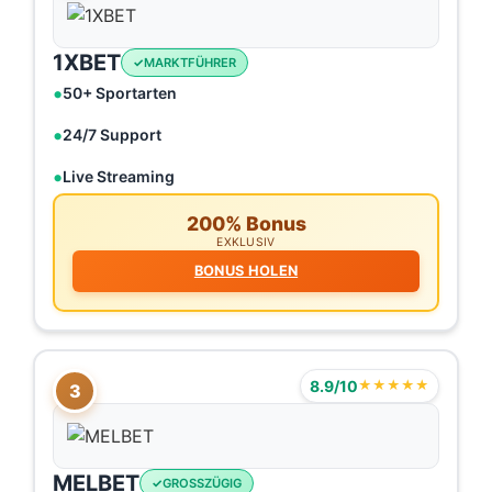
1XBET
MARKTFÜHRER
50+ Sportarten
24/7 Support
Live Streaming
200% Bonus
EXKLUSIV
BONUS HOLEN
8.9/10
★★★★★
3
MELBET
GROSSZÜGIG