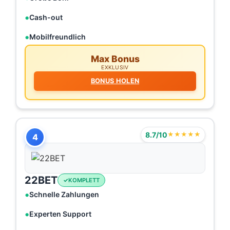
Cash-out
Mobilfreundlich
Max Bonus
EXKLUSIV
BONUS HOLEN
8.7/10
★★★★★
4
22BET
KOMPLETT
Schnelle Zahlungen
Experten Support