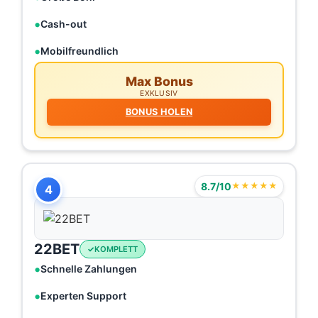
Cash-out
Mobilfreundlich
Max Bonus
EXKLUSIV
BONUS HOLEN
8.7/10
★★★★★
4
22BET
KOMPLETT
Schnelle Zahlungen
Experten Support