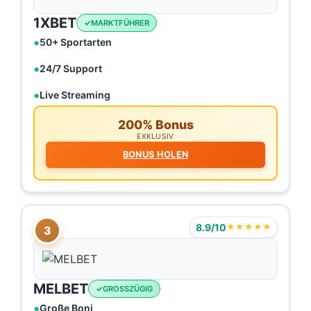
1XBET
MARKTFÜHRER
50+ Sportarten
24/7 Support
Live Streaming
200% Bonus
EXKLUSIV
BONUS HOLEN
8.9/10
★★★★★
3
MELBET
GROSSZÜGIG
Große Boni