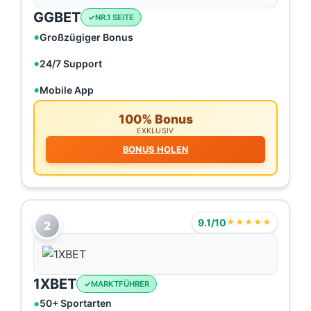
GGBET
NR.1 SEITE
Großzügiger Bonus
24/7 Support
Mobile App
100% Bonus
EXKLUSIV
BONUS HOLEN
9.1/10
★★★★★
2
1XBET
MARKTFÜHRER
50+ Sportarten