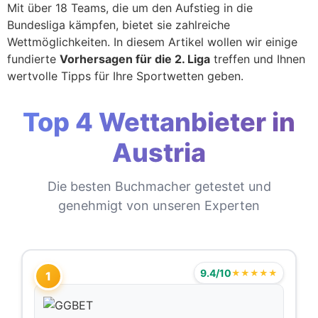
Mit über 18 Teams, die um den Aufstieg in die
Bundesliga kämpfen, bietet sie zahlreiche
Wettmöglichkeiten. In diesem Artikel wollen wir einige
fundierte
Vorhersagen für die 2. Liga
treffen und Ihnen
wertvolle Tipps für Ihre Sportwetten geben.
Top 4 Wettanbieter in
Austria
Die besten Buchmacher getestet und
genehmigt von unseren Experten
9.4/10
★★★★★
1