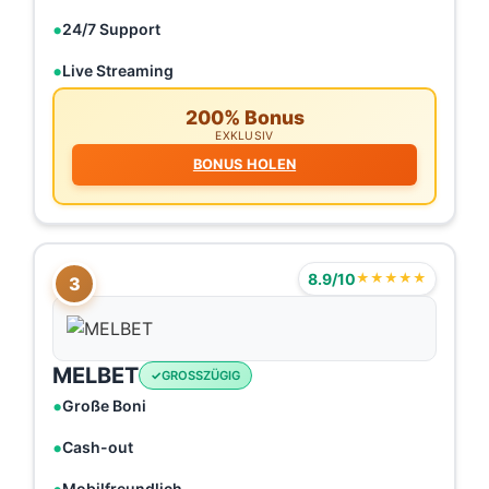
24/7 Support
Live Streaming
200% Bonus
EXKLUSIV
BONUS HOLEN
8.9/10
★★★★★
3
MELBET
GROSSZÜGIG
Große Boni
Cash-out
Mobilfreundlich