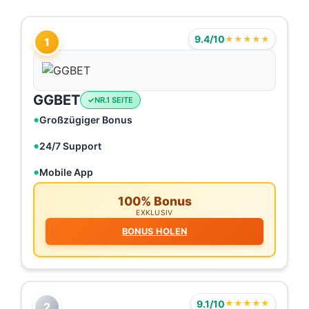
9.4/10
★★★★★
1
GGBET
NR.1 SEITE
Großzügiger Bonus
24/7 Support
Mobile App
100% Bonus
EXKLUSIV
BONUS HOLEN
9.1/10
★★★★★
2