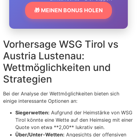
🎁 MEINEN BONUS HOLEN
Vorhersage WSG Tirol vs
Austria Lustenau:
Wettmöglichkeiten und
Strategien
Bei der Analyse der Wettmöglichkeiten bieten sich
einige interessante Optionen an:
Siegerwetten:
Aufgrund der Heimstärke von WSG
Tirol könnte eine Wette auf den Heimsieg mit einer
Quote von etwa **2,00** lukrativ sein.
Über/Unter-Wetten:
Angesichts der offensiven