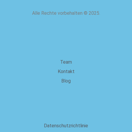
Alle Rechte vorbehalten
©
2025.
über uns
Team
Kontakt
Blog
Rechtliches
Datenschutzrichtlinie