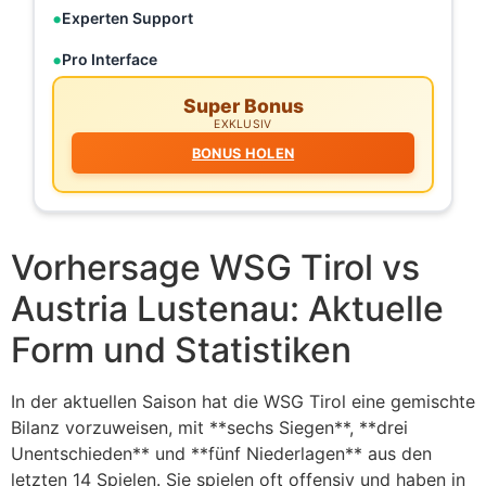
Experten Support
Pro Interface
Super Bonus
EXKLUSIV
BONUS HOLEN
Vorhersage WSG Tirol vs
Austria Lustenau: Aktuelle
Form und Statistiken
In der aktuellen Saison hat die WSG Tirol eine gemischte
Bilanz vorzuweisen, mit **sechs Siegen**, **drei
Unentschieden** und **fünf Niederlagen** aus den
letzten 14 Spielen. Sie spielen oft offensiv und haben in