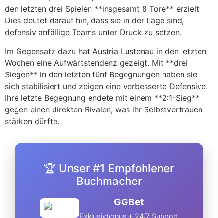
den letzten drei Spielen **insgesamt 8 Tore** erzielt.
Dies deutet darauf hin, dass sie in der Lage sind,
defensiv anfällige Teams unter Druck zu setzen.
Im Gegensatz dazu hat Austria Lustenau in den letzten
Wochen eine Aufwärtstendenz gezeigt. Mit **drei
Siegen** in den letzten fünf Begegnungen haben sie
sich stabilisiert und zeigen eine verbesserte Defensive.
Ihre letzte Begegnung endete mit einem **2:1-Sieg**
gegen einen direkten Rivalen, was ihr Selbstvertrauen
stärken dürfte.
🏆 Unser #1 Empfohlener
Buchmacher
GGBet
Exklusivbonus + 24/7 Support