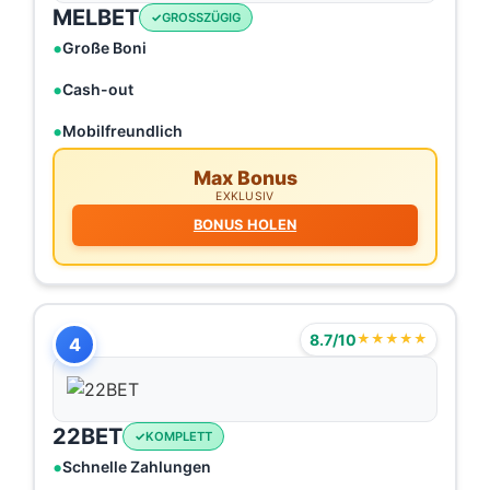
MELBET
GROSSZÜGIG
Große Boni
Cash-out
Mobilfreundlich
Max Bonus
EXKLUSIV
BONUS HOLEN
8.7/10
★★★★★
4
22BET
KOMPLETT
Schnelle Zahlungen