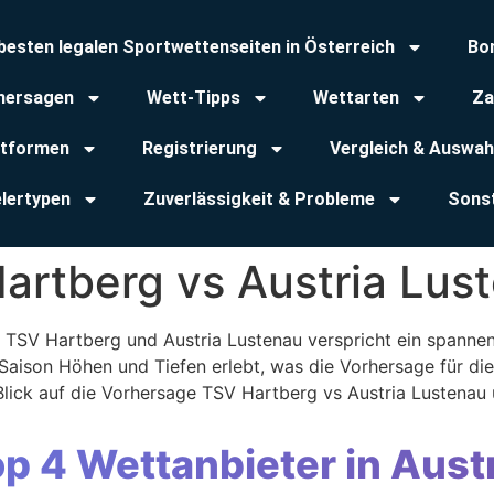
 besten legalen Sportwettenseiten in Österreich
Bo
hersagen
Wett-Tipps
Wettarten
Za
ttformen
Registrierung
Vergleich & Auswah
elertypen
Zuverlässigkeit & Probleme
Sons
artberg vs Austria Lus
V Hartberg und Austria Lustenau verspricht ein spannende
Saison Höhen und Tiefen erlebt, was die Vorhersage für di
 Blick auf die Vorhersage TSV Hartberg vs Austria Lustenau
p 4 Wettanbieter in Aust