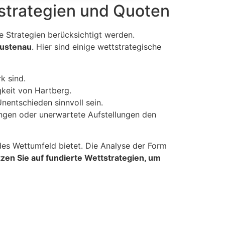
strategien und Quoten
e Strategien berücksichtigt werden.
Lustenau
. Hier sind einige wettstrategische
k sind.
gkeit von Hartberg.
nentschieden sinnvoll sein.
ngen oder unerwartete Aufstellungen den
es Wettumfeld bietet. Die Analyse der Form
zen Sie auf fundierte Wettstrategien, um