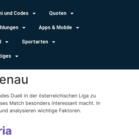
ni und Codes
Quoten
hlungen
Apps & Mobile
l
Sportarten
tiges
tenau
s Duell in der österreichischen Liga zu
eses Match besonders interessant macht. In
 und analysieren wichtige Faktoren.
ria