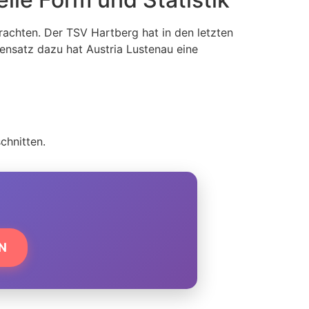
rachten. Der TSV Hartberg hat in den letzten
ensatz dazu hat Austria Lustenau eine
chnitten.
N