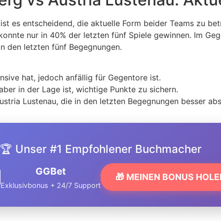
ist es entscheidend, die aktuelle Form beider Teams zu bet
konnte nur in 40% der letzten fünf Spiele gewinnen. Im Geg
 in den letzten fünf Begegnungen.
ive hat, jedoch anfällig für Gegentore ist.
ber in der Lage ist, wichtige Punkte zu sichern.
 Austria Lustenau, die in den letzten Begegnungen besser abs
🏆 Unser #1 Empfohlener Buchmacher
GGBet
🎁 MEINEN BONUS HOLE
Exklusivbonus + 24/7 Support