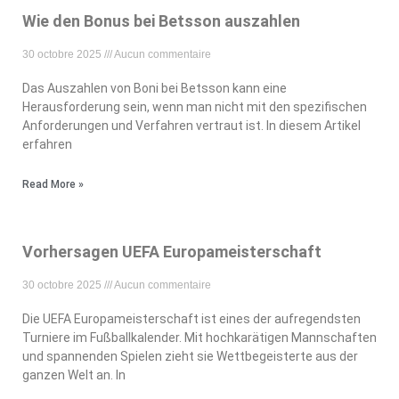
Wie den Bonus bei Betsson auszahlen
30 octobre 2025
Aucun commentaire
Das Auszahlen von Boni bei Betsson kann eine
Herausforderung sein, wenn man nicht mit den spezifischen
Anforderungen und Verfahren vertraut ist. In diesem Artikel
erfahren
Read More »
Vorhersagen UEFA Europameisterschaft
30 octobre 2025
Aucun commentaire
Die UEFA Europameisterschaft ist eines der aufregendsten
Turniere im Fußballkalender. Mit hochkarätigen Mannschaften
und spannenden Spielen zieht sie Wettbegeisterte aus der
ganzen Welt an. In