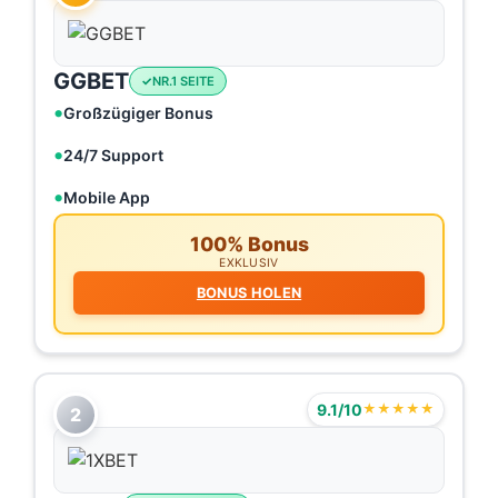
GGBET
NR.1 SEITE
Großzügiger Bonus
24/7 Support
Mobile App
100% Bonus
EXKLUSIV
BONUS HOLEN
9.1/10
★★★★★
2