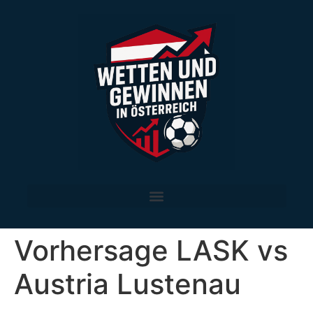
Vorhersage LASK vs
Austria Lustenau