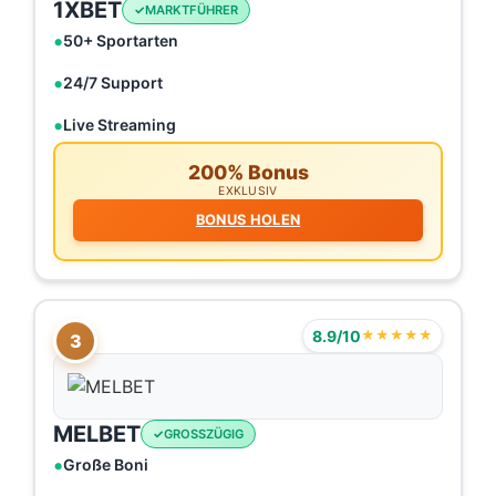
1XBET
MARKTFÜHRER
50+ Sportarten
24/7 Support
Live Streaming
200% Bonus
EXKLUSIV
BONUS HOLEN
8.9/10
★★★★★
3
MELBET
GROSSZÜGIG
Große Boni