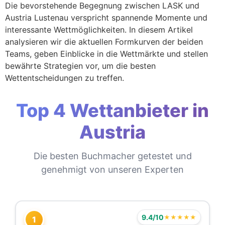
Die bevorstehende Begegnung zwischen LASK und
Austria Lustenau verspricht spannende Momente und
interessante Wettmöglichkeiten. In diesem Artikel
analysieren wir die aktuellen Formkurven der beiden
Teams, geben Einblicke in die Wettmärkte und stellen
bewährte Strategien vor, um die besten
Wettentscheidungen zu treffen.
Top 4 Wettanbieter in
Austria
Die besten Buchmacher getestet und
genehmigt von unseren Experten
9.4/10
★★★★★
1