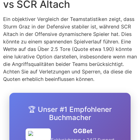
vs SCR Altach
Ein objektiver Vergleich der Teamstatistiken zeigt, dass
Sturm Graz in der Defensive stabiler ist, während SCR
Altach in der Offensive dynamischere Spieler hat. Dies
könnte zu einem spannenden Spielverlauf führen. Eine
Wette auf das Über 2.5 Tore (Quote etwa 1.90) könnte
eine lukrative Option darstellen, insbesondere wenn man
die Angriffsqualitäten beider Teams berücksichtigt.
Achten Sie auf Verletzungen und Sperren, da diese die
Quoten erheblich beeinflussen können.
🏆 Unser #1 Empfohlener
Buchmacher
GGBet
Exklusivbonus + 24/7 Support