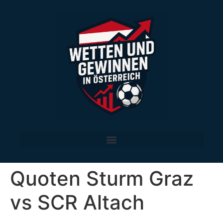
Quoten Sturm Graz
vs SCR Altach