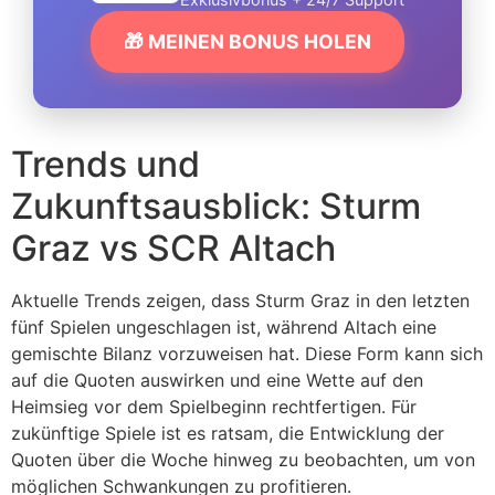
🎁 MEINEN BONUS HOLEN
Trends und
Zukunftsausblick: Sturm
Graz vs SCR Altach
Aktuelle Trends zeigen, dass Sturm Graz in den letzten
fünf Spielen ungeschlagen ist, während Altach eine
gemischte Bilanz vorzuweisen hat. Diese Form kann sich
auf die Quoten auswirken und eine Wette auf den
Heimsieg vor dem Spielbeginn rechtfertigen. Für
zukünftige Spiele ist es ratsam, die Entwicklung der
Quoten über die Woche hinweg zu beobachten, um von
möglichen Schwankungen zu profitieren.