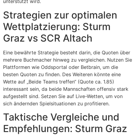
unterstützt wird.
Strategien zur optimalen
Wettplatzierung: Sturm
Graz vs SCR Altach
Eine bewährte Strategie besteht darin, die Quoten über
mehrere Buchmacher hinweg zu vergleichen. Nutzen Sie
Plattformen wie Oddsportal oder Betbrain, um die
besten Quoten zu finden. Des Weiteren könnte eine
Wette auf „Beide Teams treffen“ (Quote ca. 1.85)
interessant sein, da beide Mannschaften offensiv stark
aufgestellt sind. Setzen Sie auf Live-Wetten, um von
sich ändernden Spielsituationen zu profitieren.
Taktische Vergleiche und
Empfehlungen: Sturm Graz