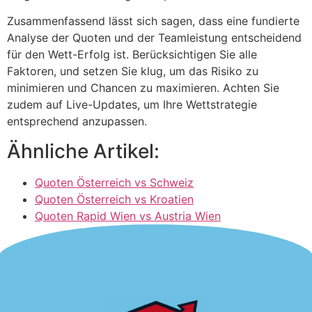
Zusammenfassend lässt sich sagen, dass eine fundierte
Analyse der Quoten und der Teamleistung entscheidend
für den Wett-Erfolg ist. Berücksichtigen Sie alle
Faktoren, und setzen Sie klug, um das Risiko zu
minimieren und Chancen zu maximieren. Achten Sie
zudem auf Live-Updates, um Ihre Wettstrategie
entsprechend anzupassen.
Ähnliche Artikel:
Quoten Österreich vs Schweiz
Quoten Österreich vs Kroatien
Quoten Rapid Wien vs Austria Wien