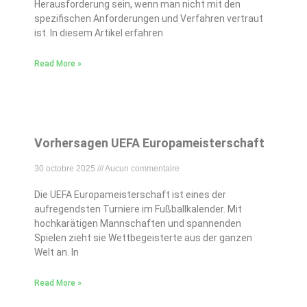
Herausforderung sein, wenn man nicht mit den
spezifischen Anforderungen und Verfahren vertraut
ist. In diesem Artikel erfahren
Read More »
Vorhersagen UEFA Europameisterschaft
30 octobre 2025
Aucun commentaire
Die UEFA Europameisterschaft ist eines der
aufregendsten Turniere im Fußballkalender. Mit
hochkarätigen Mannschaften und spannenden
Spielen zieht sie Wettbegeisterte aus der ganzen
Welt an. In
Read More »