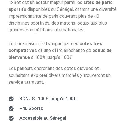
1xBet est un acteur majeur parmi les
sites de paris
sportifs
disponibles au Sénégal, offrant une diversité
impressionnante de paris couvrant plus de 40
disciplines sportives, des matchs locaux aux plus
grandes compétitions internationales.
Le bookmaker se distingue par ses
cotes très
compétitives
et une offre alléchante de
bonus de
bienvenue
à 100% jusqu’à 100€.
Les parieurs cherchant des cotes élevées et
souhaitant explorer divers marchés y trouveront un
service attrayant.
BONUS : 100€ jusqu'à 100€
+40 Sports
Accessible au Sénégal