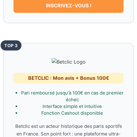
INSCRIVEZ-VOUS !
TOP 3
BETCLIC : Mon avis + Bonus 100€
Pari remboursé jusqu'à 100€ en cas de premier
échec
Interface simple et intuitive
Fonction Cashout disponible
Betclic est un acteur historique des paris sportifs
en France. Son point fort : une plateforme ultra-