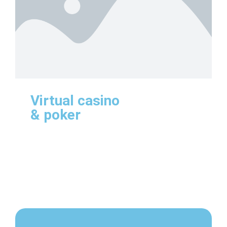
Virtual casino
& poker