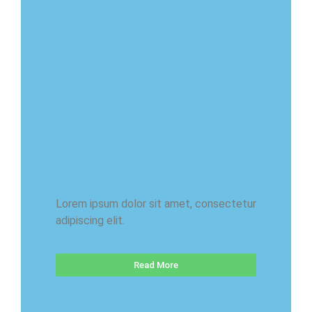
Who is Betcourse for
Soccer
bettors
Lorem ipsum dolor sit amet, consectetur
adipiscing elit.
Read More