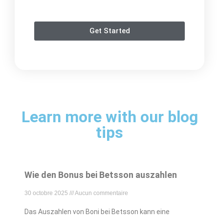
Get Started
Learn more with our blog
tips
Wie den Bonus bei Betsson auszahlen
30 octobre 2025
Aucun commentaire
Das Auszahlen von Boni bei Betsson kann eine