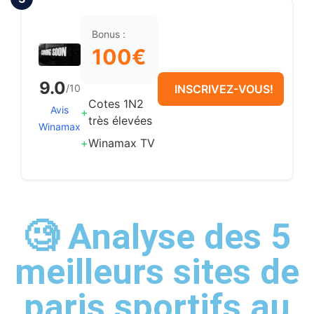
Bonus :
100€
9.0
INSCRIVEZ-VOUS!
/10
Cotes 1N2
Avis
+
très élevées
Winamax
+
Winamax TV
🧐 Analyse des 5
meilleurs sites de
paris sportifs au