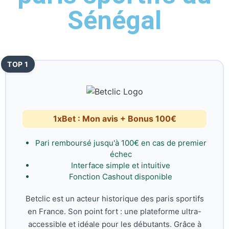
Sénégal
TOP 1
1xBet : Mon avis + Bonus 100€
Pari remboursé jusqu'à 100€ en cas de premier
échec
Interface simple et intuitive
Fonction Cashout disponible
Betclic est un acteur historique des paris sportifs
en France. Son point fort : une plateforme ultra-
accessible et idéale pour les débutants. Grâce à