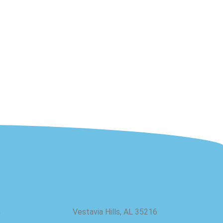
Location
m
Vestavia Hills, AL 35216