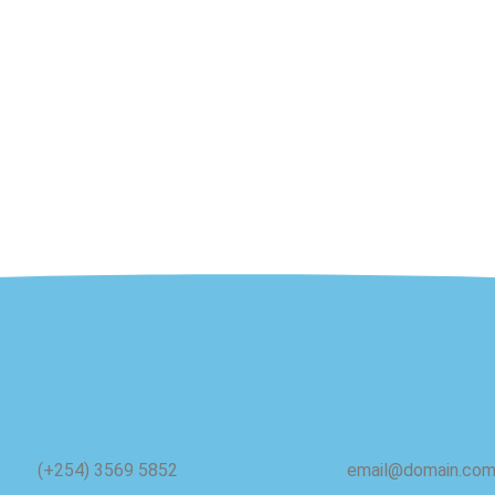
Phone
Email
(+254) 3569 5852
email@domain.co