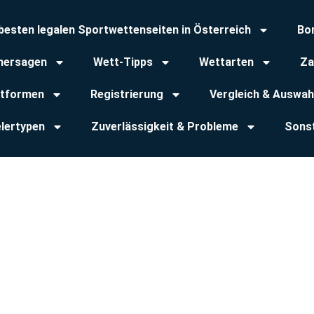
 besten legalen Sportwettenseiten in Österreich
Bo
hersagen
Wett-Tipps
Wettarten
Za
ttformen
Registrierung
Vergleich & Auswah
elertypen
Zuverlässigkeit & Probleme
Sons