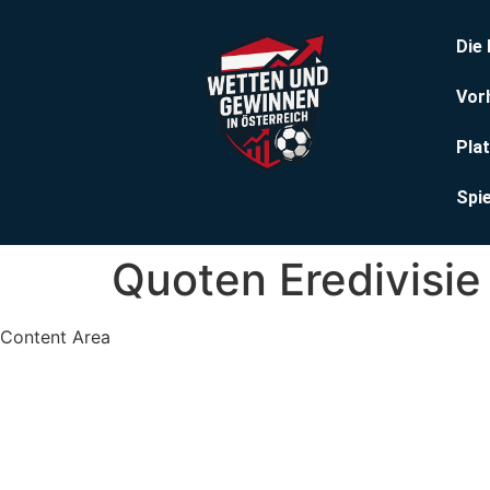
Die
Vor
Pla
Spi
Quoten Eredivisie
Content Area