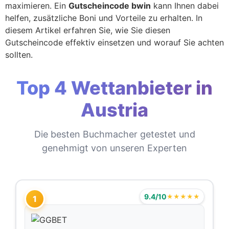
maximieren. Ein
Gutscheincode bwin
kann Ihnen dabei
helfen, zusätzliche Boni und Vorteile zu erhalten. In
diesem Artikel erfahren Sie, wie Sie diesen
Gutscheincode effektiv einsetzen und worauf Sie achten
sollten.
Top 4 Wettanbieter in
Austria
Die besten Buchmacher getestet und
genehmigt von unseren Experten
9.4/10
★★★★★
1