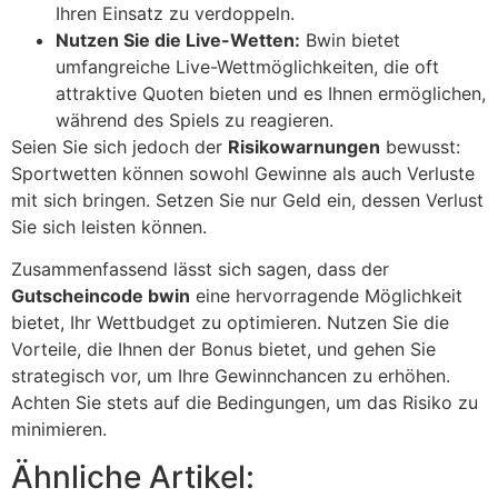
Ihren Einsatz zu verdoppeln.
Nutzen Sie die Live-Wetten:
Bwin bietet
umfangreiche Live-Wettmöglichkeiten, die oft
attraktive Quoten bieten und es Ihnen ermöglichen,
während des Spiels zu reagieren.
Seien Sie sich jedoch der
Risikowarnungen
bewusst:
Sportwetten können sowohl Gewinne als auch Verluste
mit sich bringen. Setzen Sie nur Geld ein, dessen Verlust
Sie sich leisten können.
Zusammenfassend lässt sich sagen, dass der
Gutscheincode bwin
eine hervorragende Möglichkeit
bietet, Ihr Wettbudget zu optimieren. Nutzen Sie die
Vorteile, die Ihnen der Bonus bietet, und gehen Sie
strategisch vor, um Ihre Gewinnchancen zu erhöhen.
Achten Sie stets auf die Bedingungen, um das Risiko zu
minimieren.
Ähnliche Artikel: