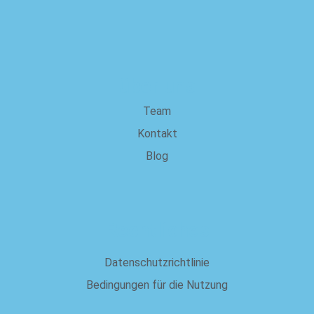
über uns
Team
Kontakt
Blog
Rechtliches
Datenschutzrichtlinie
Bedingungen für die Nutzung