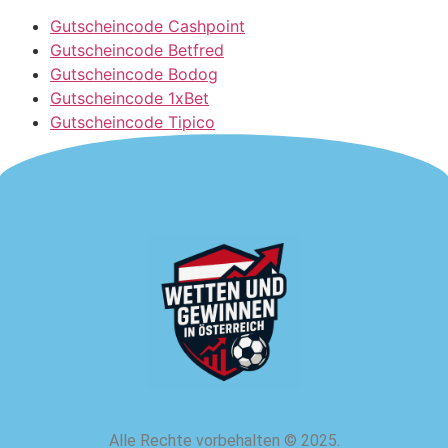
Gutscheincode Cashpoint
Gutscheincode Betfred
Gutscheincode Bodog
Gutscheincode 1xBet
Gutscheincode Tipico
Alle Rechte vorbehalten
©
2025.