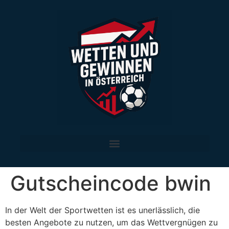
Gutscheincode bwin
In der Welt der Sportwetten ist es unerlässlich, die
besten Angebote zu nutzen, um das Wettvergnügen zu