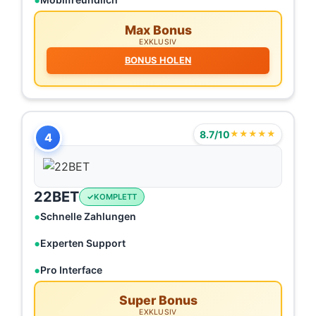
Max Bonus
EXKLUSIV
BONUS HOLEN
8.7/10
★★★★★
4
22BET
KOMPLETT
Schnelle Zahlungen
Experten Support
Pro Interface
Super Bonus
EXKLUSIV