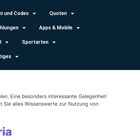
ni und Codes
Quoten
hlungen
Apps & Mobile
l
Sportarten
tiges
len. Eine besonders interessante Gelegenheit
en Sie alles Wissenswerte zur Nutzung von
ria