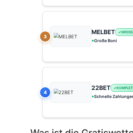
MELBET
GROSSZ
3
Große Boni
22BET
KOMPLET
4
Schnelle Zahlunge
Was ist die Gratiswette