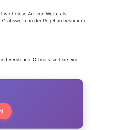
t wird diese Art von Wette als
 Gratiswette in der Regel an bestimmte
und verstehen. Oftmals sind sie eine
N