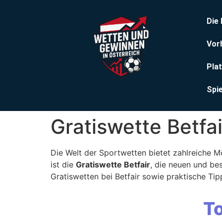
Die
Vor
Pla
Spi
Gratiswette Betfai
Die Welt der Sportwetten bietet zahlreiche M
ist die
Gratiswette Betfair
, die neuen und be
Gratiswetten bei Betfair sowie praktische Tipp
To