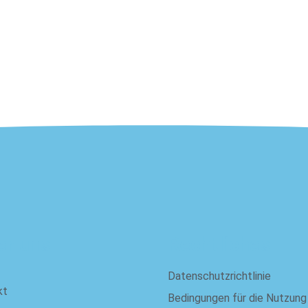
er uns
Rechtliches
Datenschutzrichtlinie
kt
Bedingungen für die Nutzung