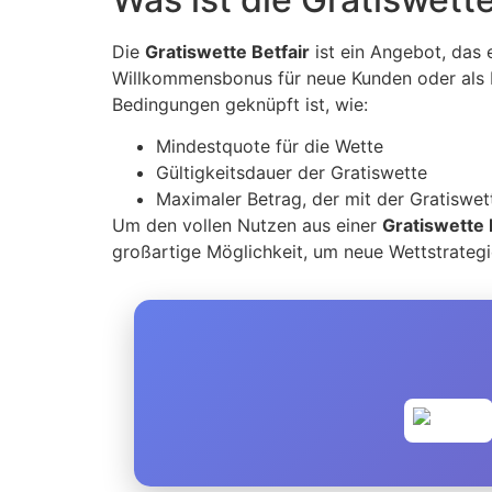
Die
Gratiswette Betfair
ist ein Angebot, das 
Willkommensbonus für neue Kunden oder als Be
Bedingungen geknüpft ist, wie:
Mindestquote für die Wette
Gültigkeitsdauer der Gratiswette
Maximaler Betrag, der mit der Gratiswe
Um den vollen Nutzen aus einer
Gratiswette 
großartige Möglichkeit, um neue Wettstrategi