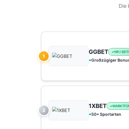
Die
GGBET
NR.1 SEIT
1
Großzügiger Bonu
1XBET
MARKTFÜ
2
50+ Sportarten